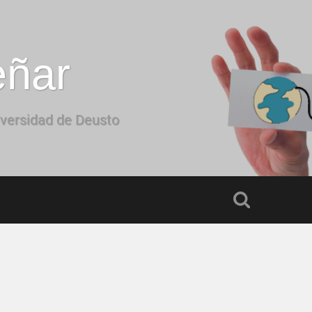
eñar
iversidad de Deusto