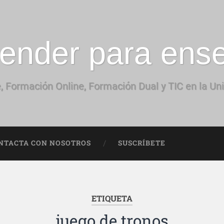
ender para ens
, Formación Online, Formación Dual y TIC en la Un
NTACTA CON NOSOTROS
SUSCRÍBETE
ETIQUETA
juego de tronos