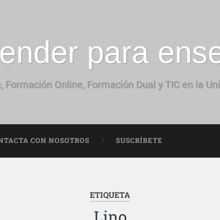
ender para ens
, Formación Online, Formación Dual y TIC en la Un
NTACTA CON NOSOTROS
SUSCRÍBETE
ETIQUETA
Lino