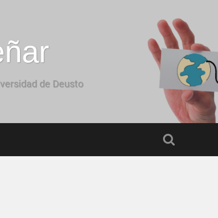
eñar
iversidad de Deusto