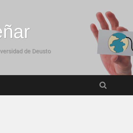
eñar
iversidad de Deusto