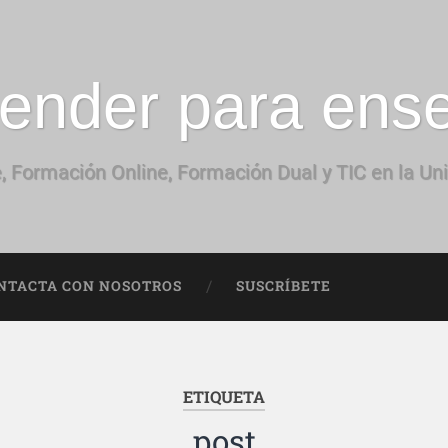
ender para ens
, Formación Online, Formación Dual y TIC en la Un
NTACTA CON NOSOTROS
SUSCRÍBETE
ETIQUETA
post