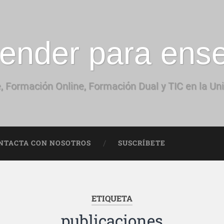
ender para ens
, Formación Online, Formación Dual y TIC en la Un
NTACTA CON NOSOTROS
SUSCRÍBETE
ETIQUETA
publicaciones