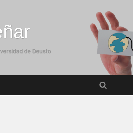
eñar
iversidad de Deusto