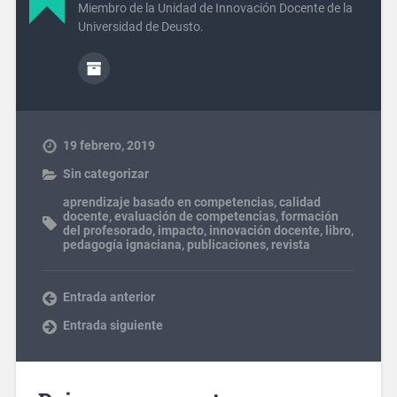
Miembro de la Unidad de Innovación Docente de la
Universidad de Deusto.
19 febrero, 2019
Sin categorizar
aprendizaje basado en competencias
,
calidad
docente
,
evaluación de competencias
,
formación
del profesorado
,
impacto
,
innovación docente
,
libro
,
pedagogía ignaciana
,
publicaciones
,
revista
Entrada anterior
Entrada siguiente