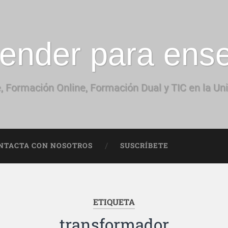
ender para ens
, Formación Online, Formación Dual y TIC en la Un
NTACTA CON NOSOTROS
SUSCRÍBETE
ETIQUETA
transformador