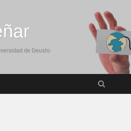
eñar
iversidad de Deusto