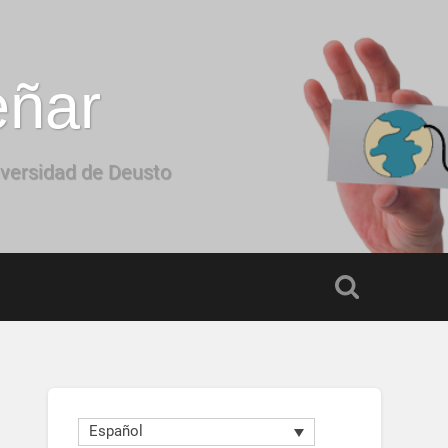
eñar
iversidad de Deusto
Español