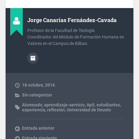
Jorge Canarias Fernández-Cavada
Profesor de la Facultad de Teología.
Coordinador del Módulo de Formación Humana en
Valores en el Campus de Bilbao.
18 octubre, 2016
Sin categorizar
Alumnado
,
aprendizaje-servicio
,
ApS
,
estudiantes
,
experiencia
,
reflexión
,
Universidad de Deusto
Entrada anterior
Entrada siguiente