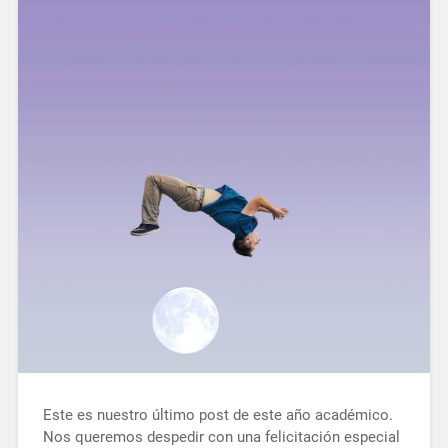
Este es nuestro último post de este año académico.
Nos queremos despedir con una felicitación especial