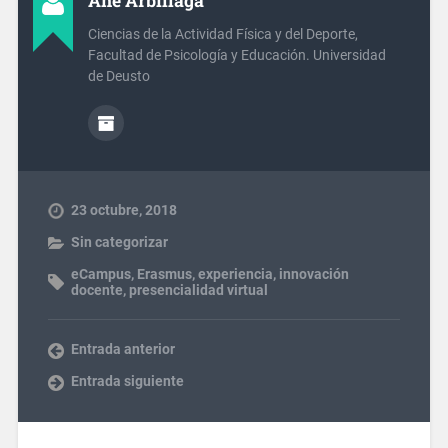
Ane Arbillaga
Ciencias de la Actividad Física y del Deporte,
Facultad de Psicología y Educación. Universidad
de Deusto
23 octubre, 2018
Sin categorizar
eCampus
,
Erasmus
,
experiencia
,
innovación
docente
,
presencialidad virtual
Entrada anterior
Entrada siguiente