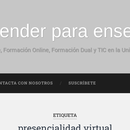
ender para ens
, Formación Online, Formación Dual y TIC en la Un
NTACTA CON NOSOTROS
SUSCRÍBETE
ETIQUETA
presencialidad virtual