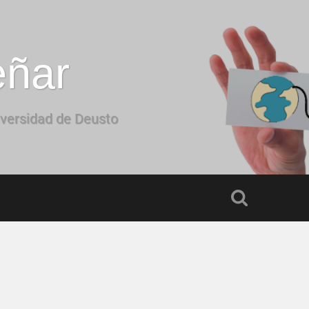
eñar
iversidad de Deusto