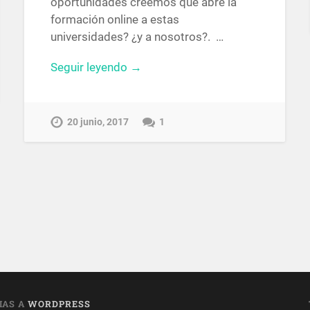
oportunidades creemos que abre la
formación online a estas
universidades? ¿y a nosotros?. …
Seguir leyendo →
20 junio, 2017
1
IAS A
WORDPRESS