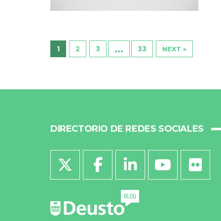
…
1
2
3
33
NEXT »
DIRECTORIO DE REDES SOCIALES