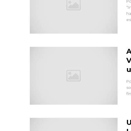
Po
“I
ha
es
A
V
Po
so
fi
U