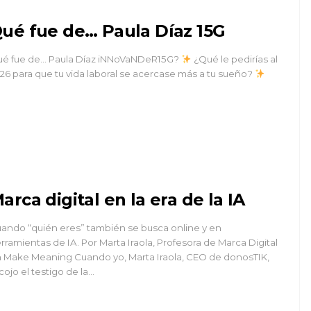
ué fue de… Paula Díaz 15G
é fue de… Paula Díaz iNNoVaNDeR15G?
¿Qué le pedirías al
26 para que tu vida laboral se acercase más a tu sueño?
arca digital en la era de la IA
ando “quién eres” también se busca online y en
rramientas de IA. Por Marta Iraola, Profesora de Marca Digital
 Make Meaning Cuando yo, Marta Iraola, CEO de donosTIK,
cojo el testigo de la...