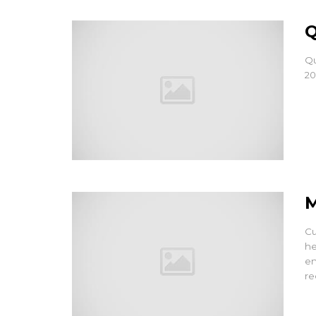
Q
Qu
20
M
Cu
he
en
re