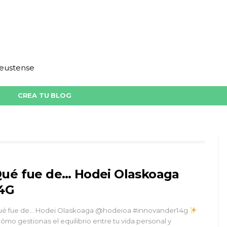
deustense
CREA TU BLOG
ué fue de… Hodei Olaskoaga
4G
é fue de… Hodei Olaskoaga @hodeioa #innovander14g
ómo gestionas el equilibrio entre tu vida personal y