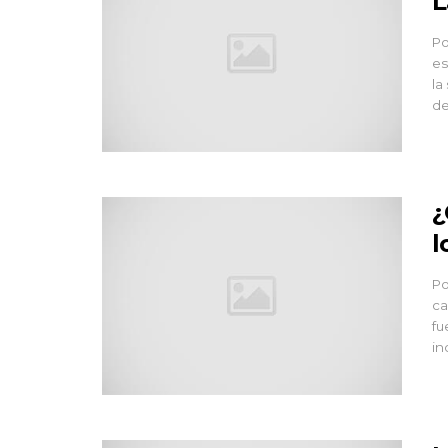
L
Po
es
la
de
¿
l
Po
ca
fu
in