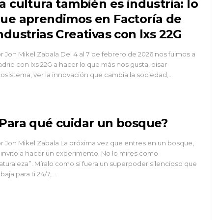
a cultura también es industria: lo
ue aprendimos en Factoría de
ndustrias Creativas con lxs 22G
r Jon Mikel Zabala Del 4 al 7 de febrero de 2026 nos fuimos a
drid con lxs 22G a hacer lo que más nos gusta, pisar
osistema, ver la innovación que cambia la sociedad,...
Para qué cuidar un bosque?
r Jon Mikel Zabala La próxima vez que entres en un bosque,
 invito a hacer un experimento. No lo mires como
aturaleza”. Míralo como si fuera un superpoder silencioso que
abaja para ti 24/7,...