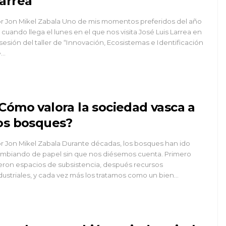
arrea
r Jon Mikel Zabala Uno de mis momentos preferidos del año
 cuando llega el lunes en el que nos visita José Luis Larrea en
 sesión del taller de “Innovación, Ecosistemas e Identificación
...
Cómo valora la sociedad vasca a
os bosques?
r Jon Mikel Zabala Durante décadas, los bosques han ido
mbiando de papel sin que nos diésemos cuenta. Primero
eron espacios de subsistencia, después recursos
dustriales, y cada vez más los tratamos como un bien...