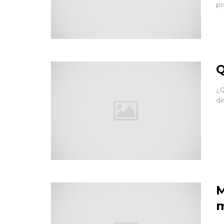
pr
Q
¿Q
di
M
m