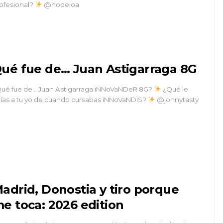
ofesional?
@hodeioa
ué fue de… Juan Astigarraga 8G
ué fue de… Juan Astigarraga iNNoVaNDeR 8G?
¿Qué le
rías a tu yo de cuando cursabas iNNoVaNDiS?
@johnytasty
adrid, Donostia y tiro porque
e toca: 2026 edition