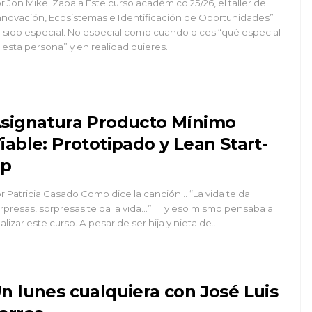
r Jon Mikel Zabala Este curso académico 25/26, el taller de
nnovación, Ecosistemas e Identificación de Oportunidades”
 sido especial. No especial como cuando dices “qué especial
 esta persona” y en realidad quieres...
signatura Producto Mínimo
iable: Prototipado y Lean Start-
up
r Patricia Casado Como dice la canción… “La vida te da
rpresas, sorpresas te da la vida…” … y eso mismo pensaba al
nalizar este curso. A pesar de ser hija y nieta de...
n lunes cualquiera con José Luis