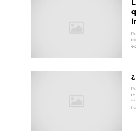
L
q
I
Po
Ma
ec
¿
Po
te
“n
tr