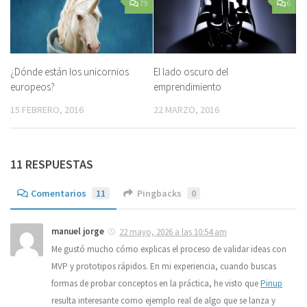
79
6
¿Dónde están los unicornios
El lado oscuro del
europeos?
emprendimiento
15 FEBRERO, 2016
22 MARZO, 2016
11 RESPUESTAS
Comentarios
11
Pingbacks
0
manuel jorge
22 mayo, 2026 a las 10:54 am
Me gustó mucho cómo explicas el proceso de validar ideas con
MVP y prototipos rápidos. En mi experiencia, cuando buscas
formas de probar conceptos en la práctica, he visto que
Pinup
resulta interesante como ejemplo real de algo que se lanza y