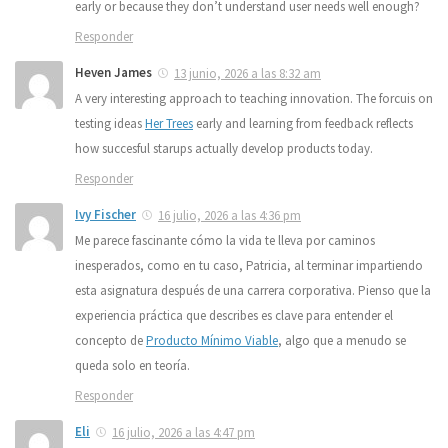
early or because they don’t understand user needs well enough?
Responder
Heven James
13 junio, 2026 a las 8:32 am
A very interesting approach to teaching innovation. The forcuis on
testing ideas
Her Trees
early and learning from feedback reflects
how succesful starups actually develop products today.
Responder
Ivy Fischer
16 julio, 2026 a las 4:36 pm
Me parece fascinante cómo la vida te lleva por caminos
inesperados, como en tu caso, Patricia, al terminar impartiendo
esta asignatura después de una carrera corporativa. Pienso que la
experiencia práctica que describes es clave para entender el
concepto de
Producto Mínimo Viable
, algo que a menudo se
queda solo en teoría.
Responder
Eli
16 julio, 2026 a las 4:47 pm