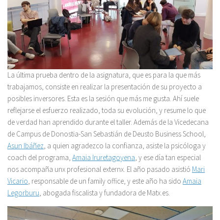
La última prueba dentro de la asignatura, que es para la que más
trabajamos, consiste en realizar la presentación de su proyecto a
posibles inversores. Esta es la sesión que más me gusta. Ahí suele
reflejarse el esfuerzo realizado, toda su evolución, y resume lo que
de verdad han aprendido durante el taller. Además de la Vicedecana
de Campus de Donostia-San Sebastián de Deusto Business School,
Asun Ibáñez
, a quien agradezco la confianza, asiste la psicóloga y
coach del programa,
Amaia Iruretagoyena
, y ese día tan especial
nos acompaña unx profesional externx. El año pasado asistió
Mari
Vicario
, responsable de un family office, y este año ha sido
Amaia
Legorburu
, abogada fiscalista y fundadora de Matx.es.