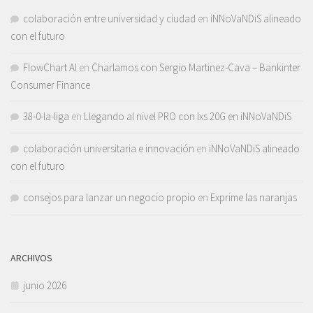
colaboración entre universidad y ciudad
en
iNNoVaNDiS alineado
con el futuro
FlowChart AI
en
Charlamos con Sergio Martinez-Cava – Bankinter
Consumer Finance
38-0-la-liga
en
Llegando al nivel PRO con lxs 20G en iNNoVaNDiS
colaboración universitaria e innovación
en
iNNoVaNDiS alineado
con el futuro
consejos para lanzar un negocio propio
en
Exprime las naranjas
ARCHIVOS
junio 2026