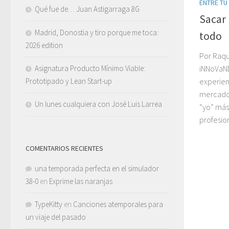
ENTRE TÚ
Qué fue de… Juan Astigarraga 8G
Sacar 
Madrid, Donostia y tiro porque me toca:
todo
2026 edition
Por Raqu
Asignatura Producto Mínimo Viable:
iNNoVaND
Prototipado y Lean Start-up
experienc
mercados
Un lunes cualquiera con José Luis Larrea
“yo” más
profesion
COMENTARIOS RECIENTES
una temporada perfecta en el simulador
38-0
en
Exprime las naranjas
TypeKitty
en
Canciones atemporales para
un viaje del pasado