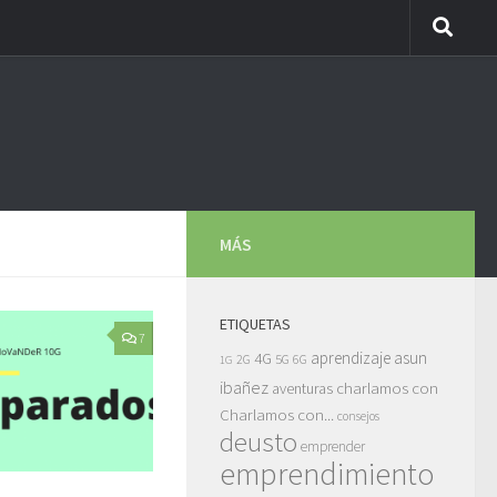
MÁS
ETIQUETAS
7
asun
4G
aprendizaje
5G
2G
6G
1G
ibañez
charlamos con
aventuras
Charlamos con...
consejos
deusto
emprender
emprendimiento