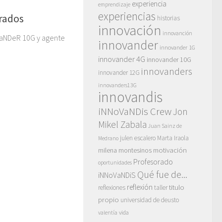
experiencia
emprendizaje
experiencias
rados
historias
innovación
innovanción
VaNDeR 10G y agente
innovander
innovander 1G
innovander 4G
innovander 10G
innovanders
innovander 12G
innovanders13G
innovandis
iNNoVaNDis Crew
Jon
Mikel Zabala
Juan Sainz de
julen escalero
Marta Iraola
Medrano
motivación
milena montesinos
Profesorado
oportunidades
Qué fue de...
iNNoVaNDiS
reflexión
titulo
reflexiones
taller
propio
universidad de deusto
vida
valentía