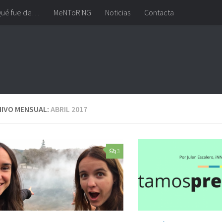
ué fue de…
MeNToRiNG
Noticias
Contacta
IVO MENSUAL:
ABRIL 2017
3