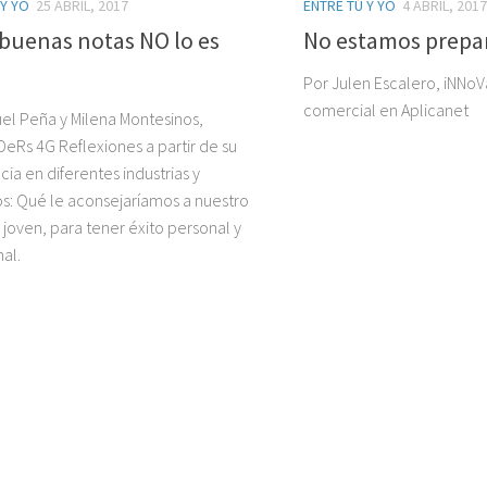
 Y YO
25 ABRIL, 2017
ENTRE TÚ Y YO
4 ABRIL, 2017
buenas notas NO lo es
No estamos prepa
Por Julen Escalero, iNNo
comercial en Aplicanet
el Peña y Milena Montesinos,
eRs 4G Reflexiones a partir de su
ia en diferentes industrias y
: Qué le aconsejaríamos a nuestro
 joven, para tener éxito personal y
al.