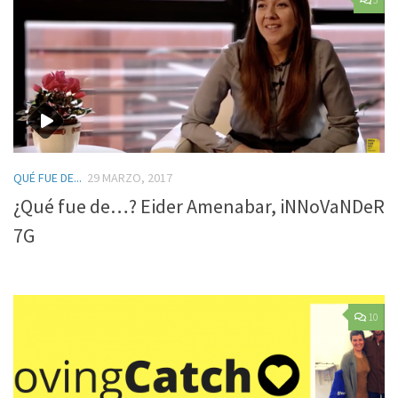
QUÉ FUE DE...
29 MARZO, 2017
¿Qué fue de…? Eider Amenabar, iNNoVaNDeR
7G
10