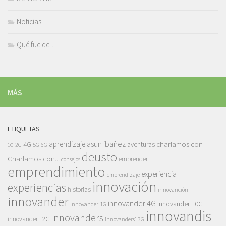
Noticias
Qué fue de…
MÁS
ETIQUETAS
asun ibañez
4G
aprendizaje
charlamos con
aventuras
5G
2G
6G
1G
deusto
Charlamos con...
emprender
consejos
emprendimiento
experiencia
emprendizaje
innovación
experiencias
historias
innovanción
innovander
innovander 4G
innovander 10G
innovander 1G
innovandis
innovanders
innovander 12G
innovanders13G