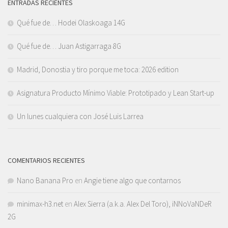
ENTRADAS RECIENTES
Qué fue de… Hodei Olaskoaga 14G
Qué fue de… Juan Astigarraga 8G
Madrid, Donostia y tiro porque me toca: 2026 edition
Asignatura Producto Mínimo Viable: Prototipado y Lean Start-up
Un lunes cualquiera con José Luis Larrea
COMENTARIOS RECIENTES
Nano Banana Pro
en
Angie tiene algo que contarnos
minimax-h3.net
en
Alex Sierra (a.k.a. Alex Del Toro), iNNoVaNDeR
2G