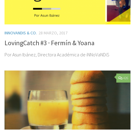
INNOVANDIS & CO.
28 MARZO, 2017
LovingCatch #3 · Fermín & Yoana
Por Asun Ibánez, Directora Académica de iNNoVaNDiS
426