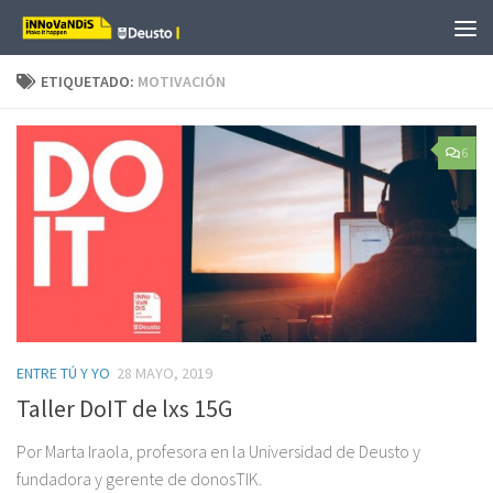
Saltar al contenido
ETIQUETADO:
MOTIVACIÓN
6
ENTRE TÚ Y YO
28 MAYO, 2019
Taller DoIT de lxs 15G
Por Marta Iraola, profesora en la Universidad de Deusto y
fundadora y gerente de donosTIK.