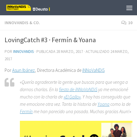
Saltar al contenido
INNOVANDIS & CO.
10
LovingCatch #3 · Fermín & Yoana
POR
INNOVANDIS
· PUBLICADA
28 MARZO, 2017
· ACTUALIZADO
24 MARZO,
2017
Por
Asun Ibánez
, Directora Académica de
iNNoVaNDiS
«Quería agradecerte la gente que buscas para que venga a
darnos charlas. En la
fiesta de iNNoVaNDiS
ya me emocioné
mucho con la charla de
»El Gallo»
. Y hoy has conseguido que
me emocione otra vez. Tanto la historia de
Yoana
como la de
Fermín
me han parecido una pasada. Muchas gracias Asun!»