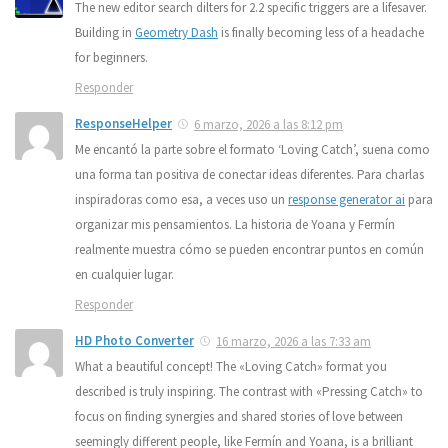
The new editor search dilters for 2.2 specific triggers are a lifesaver.
Building in
Geometry Dash
is finally becoming less of a headache
for beginners.
Responder
ResponseHelper
6 marzo, 2026 a las 8:12 pm
Me encantó la parte sobre el formato ‘Loving Catch’, suena como
una forma tan positiva de conectar ideas diferentes. Para charlas
inspiradoras como esa, a veces uso un
response generator ai
para
organizar mis pensamientos. La historia de Yoana y Fermín
realmente muestra cómo se pueden encontrar puntos en común
en cualquier lugar.
Responder
HD Photo Converter
16 marzo, 2026 a las 7:33 am
What a beautiful concept! The «Loving Catch» format you
described is truly inspiring. The contrast with «Pressing Catch» to
focus on finding synergies and shared stories of love between
seemingly different people, like Fermín and Yoana, is a brilliant