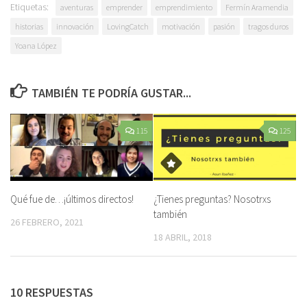
Etiquetas:
aventuras
emprender
emprendimiento
Fermín Aramendia
historias
innovación
LovingCatch
motivación
pasión
tragos duros
Yoana López
TAMBIÉN TE PODRÍA GUSTAR...
115
125
Qué fue de…¡últimos directos!
¿Tienes preguntas? Nosotrxs
también
26 FEBRERO, 2021
18 ABRIL, 2018
10 RESPUESTAS