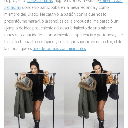
su proyecto “
A Pies Juntillas
(apj)” en Donostia EKIN de
Fomento San
Sebastián
donde yo participaba en la mesa redonda y como
miembro del jurado. Me cautivó la pasión con la que nos lo
presentó, me maravilló la sencillez de la propuesta, me pareció un
ejemplo de idea proveniente del descubrimiento de uno mismo
(nuestras capacidades, conocimientos, experiencia y pasiones) y me
fascinó el impacto ecológico y social que supone en un sector, el de
la moda, que es
uno de los más contaminantes
.