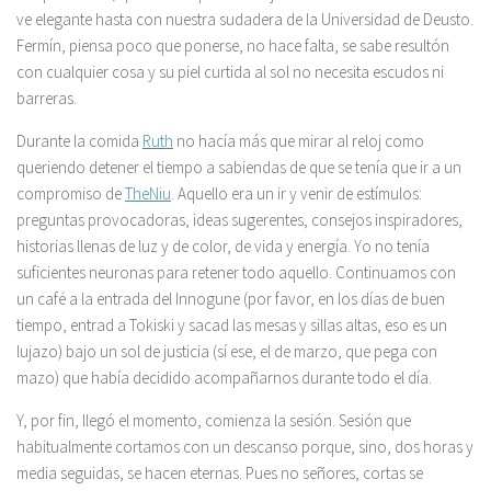
ve elegante hasta con nuestra sudadera de la Universidad de Deusto.
Fermín, piensa poco que ponerse, no hace falta, se sabe resultón
con cualquier cosa y su piel curtida al sol no necesita escudos ni
barreras.
Durante la comida
Ruth
no hacía más que mirar al reloj como
queriendo detener el tiempo a sabiendas de que se tenía que ir a un
compromiso de
TheNiu
. Aquello era un ir y venir de estímulos:
preguntas provocadoras, ideas sugerentes, consejos inspiradores,
historias llenas de luz y de color, de vida y energía. Yo no tenía
suficientes neuronas para retener todo aquello. Continuamos con
un café a la entrada del Innogune (por favor, en los días de buen
tiempo, entrad a Tokiski y sacad las mesas y sillas altas, eso es un
lujazo) bajo un sol de justicia (sí ese, el de marzo, que pega con
mazo) que había decidido acompañarnos durante todo el día.
Y, por fin, llegó el momento, comienza la sesión. Sesión que
habitualmente cortamos con un descanso porque, sino, dos horas y
media seguidas, se hacen eternas. Pues no señores, cortas se