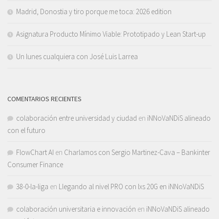
Madrid, Donostia y tiro porque me toca: 2026 edition
Asignatura Producto Mínimo Viable: Prototipado y Lean Start-up
Un lunes cualquiera con José Luis Larrea
COMENTARIOS RECIENTES
colaboración entre universidad y ciudad
en
iNNoVaNDiS alineado
con el futuro
FlowChart AI
en
Charlamos con Sergio Martinez-Cava – Bankinter
Consumer Finance
38-0-la-liga
en
Llegando al nivel PRO con lxs 20G en iNNoVaNDiS
colaboración universitaria e innovación
en
iNNoVaNDiS alineado