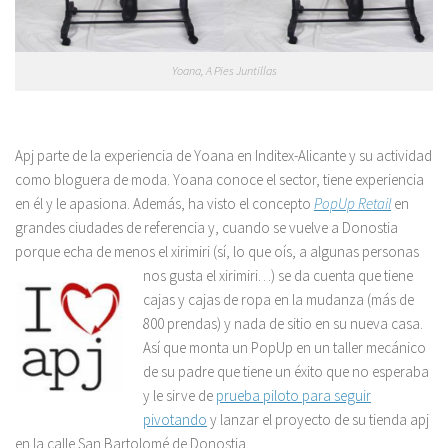
Yoana, A Pies Juntillas
Apj parte de la experiencia de Yoana en Inditex-Alicante y su actividad
como bloguera de moda. Yoana conoce el sector, tiene experiencia
en él y le apasiona. Además, ha visto el concepto
PopUp Retail
en
grandes ciudades de referencia y, cuando se vuelve a Donostia
porque echa de menos el xirimiri (sí, lo que oís, a algunas personas
nos gusta el xirimiri…) se da cuenta que
tiene
cajas y cajas de ropa en la mudanza (más de
800 prendas) y nada de sitio en su nueva casa.
Así que monta un PopUp en un taller mecánico
de su padre que tiene un éxito que no esperaba
y le sirve de
prueba piloto para seguir
pivotando
y lanzar el proyecto de su tienda apj
en la calle San Bartolomé de Donostia.