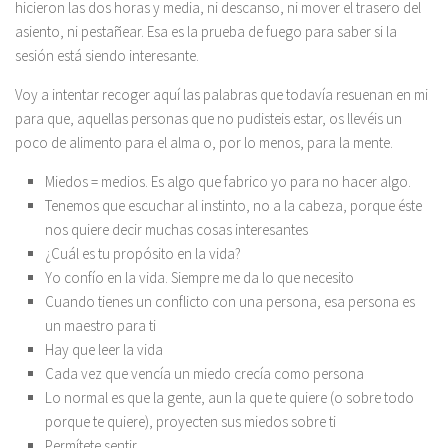
hicieron las dos horas y media, ni descanso, ni mover el trasero del
asiento, ni pestañear. Esa es la prueba de fuego para saber si la
sesión está siendo interesante.
Voy a intentar recoger aquí las palabras que todavía resuenan en mi
para que, aquellas personas que no pudisteis estar, os llevéis un
poco de alimento para el alma o, por lo menos, para la mente.
Miedos = medios. Es algo que fabrico yo para no hacer algo.
Tenemos que escuchar al instinto, no a la cabeza, porque éste
nos quiere decir muchas cosas interesantes
¿Cuál es tu propósito en la vida?
Yo confío en la vida. Siempre me da lo que necesito
Cuando tienes un conflicto con una persona, esa persona es
un maestro para ti
Hay que leer la vida
Cada vez que vencía un miedo crecía como persona
Lo normal es que la gente, aun la que te quiere (o sobre todo
porque te quiere), proyecten sus miedos sobre ti
Permítete sentir