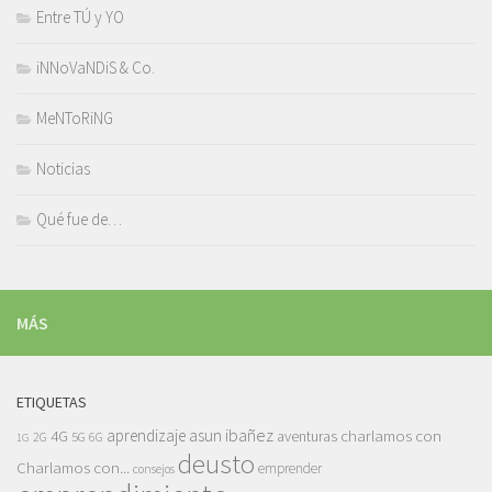
Entre TÚ y YO
iNNoVaNDiS & Co.
MeNToRiNG
Noticias
Qué fue de…
MÁS
ETIQUETAS
asun ibañez
4G
aprendizaje
charlamos con
aventuras
5G
2G
6G
1G
deusto
Charlamos con...
emprender
consejos