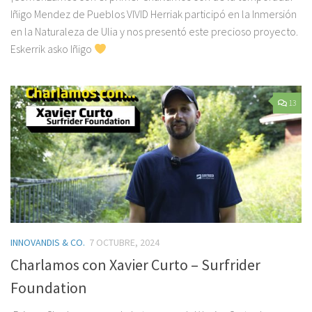
Iñigo Mendez de Pueblos VIVID Herriak participó en la Inmersión
en la Naturaleza de Ulia y nos presentó este precioso proyecto.
Eskerrik asko Iñigo
13
INNOVANDIS & CO.
7 OCTUBRE, 2024
Charlamos con Xavier Curto – Surfrider
Foundation