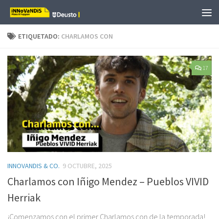
Saltar al contenido
ETIQUETADO:
CHARLAMOS CON
17
INNOVANDIS & CO.
9 OCTUBRE, 2025
Charlamos con Iñigo Mendez – Pueblos VIVID
Herriak
¡Comenzamos con el primer Charlamos con de la temporada!