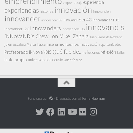
emprendimiento
experiencia
emprendizaje
innovación
experiencias
historias
innovanción
innovander
innovander 4G
innovander 10G
innovander 1G
innovandis
innovanders
innovander 12G
innovanders13G
iNNoVaNDis Crew
Jon Mikel Zabala
Juan Sainz de Medrano
motivación
milena montesinos
julen escalero
Marta Iraola
oportunidades
Qué fue de...
Profesorado iNNoVaNDiS
reflexión
reflexiones
taller
titulo propio
universidad de deusto
vida
valentía
Funciona con
- Diseñado con el
Tema Hueman