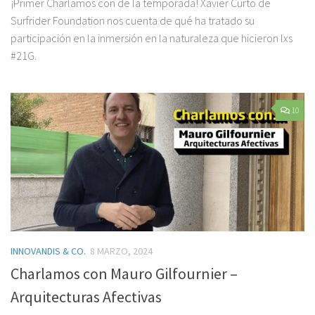
¡Primer Charlamos con de la temporada! Xavier Curto de
Surfrider Foundation nos cuenta de qué ha tratado su
participación en la inmersión en la naturaleza que hicieron lxs
#21G.
10
INNOVANDIS & CO.
8 MARZO, 2024
Charlamos con Mauro Gilfournier –
Arquitecturas Afectivas