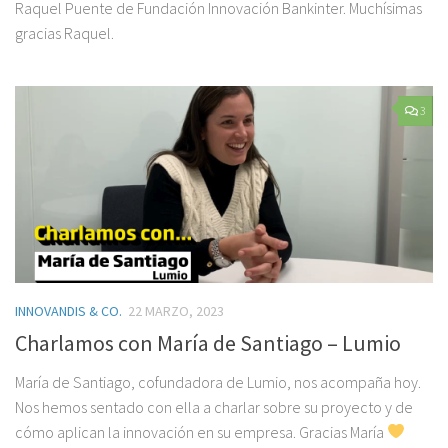
Raquel Puente de Fundación Innovación Bankinter. Muchísimas
gracias Raquel.
3
INNOVANDIS & CO.
22 MARZO, 2023
Charlamos con María de Santiago – Lumio
María de Santiago, cofundadora de Lumio, nos acompaña hoy.
Nos hemos sentado con ella a charlar sobre su proyecto y de
cómo aplican la innovación en su empresa. Gracias María