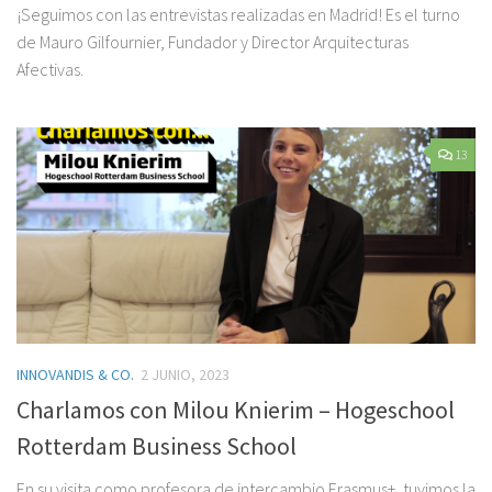
¡Seguimos con las entrevistas realizadas en Madrid! Es el turno
de Mauro Gilfournier, Fundador y Director Arquitecturas
Afectivas.
13
INNOVANDIS & CO.
2 JUNIO, 2023
Charlamos con Milou Knierim – Hogeschool
Rotterdam Business School
En su visita como profesora de intercambio Erasmus+, tuvimos la