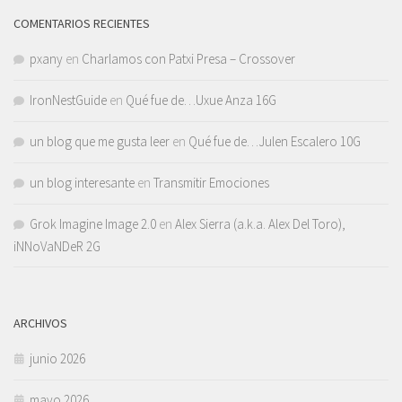
COMENTARIOS RECIENTES
pxany
en
Charlamos con Patxi Presa – Crossover
IronNestGuide
en
Qué fue de…Uxue Anza 16G
un blog que me gusta leer
en
Qué fue de…Julen Escalero 10G
un blog interesante
en
Transmitir Emociones
Grok Imagine Image 2.0
en
Alex Sierra (a.k.a. Alex Del Toro),
iNNoVaNDeR 2G
ARCHIVOS
junio 2026
mayo 2026