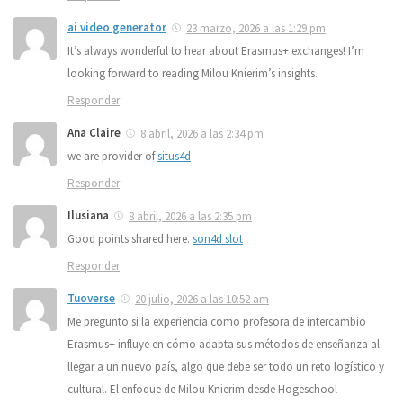
ai video generator
23 marzo, 2026 a las 1:29 pm
It’s always wonderful to hear about Erasmus+ exchanges! I’m
looking forward to reading Milou Knierim’s insights.
Responder
Ana Claire
8 abril, 2026 a las 2:34 pm
we are provider of
situs4d
Responder
Ilusiana
8 abril, 2026 a las 2:35 pm
Good points shared here.
son4d slot
Responder
Tuoverse
20 julio, 2026 a las 10:52 am
Me pregunto si la experiencia como profesora de intercambio
Erasmus+ influye en cómo adapta sus métodos de enseñanza al
llegar a un nuevo país, algo que debe ser todo un reto logístico y
cultural. El enfoque de Milou Knierim desde Hogeschool