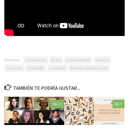
Etiquetas:
charlamos con
deusto
emprendimiento
erasmus+
innovación
innovander
innovandis
Rotterdam Business School
TAMBIÉN TE PODRÍA GUSTAR...
115
20