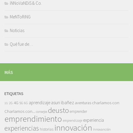
iNNoVaNDiS & Co.
MeNToRiNG
Noticias
Qué fue de…
MÁS
ETIQUETAS
asun ibañez
4G
aprendizaje
charlamos con
aventuras
5G
2G
6G
1G
deusto
Charlamos con...
emprender
consejos
emprendimiento
experiencia
emprendizaje
innovación
experiencias
historias
innovanción