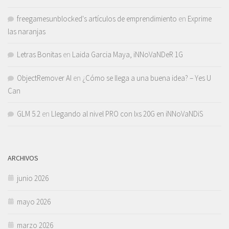
freegamesunblocked's artículos de emprendimiento
en
Exprime
las naranjas
Letras Bonitas
en
Laida Garcia Maya, iNNoVaNDeR 1G
ObjectRemover AI
en
¿Cómo se llega a una buena idea? – Yes U
Can
GLM 5.2
en
Llegando al nivel PRO con lxs 20G en iNNoVaNDiS
ARCHIVOS
junio 2026
mayo 2026
marzo 2026