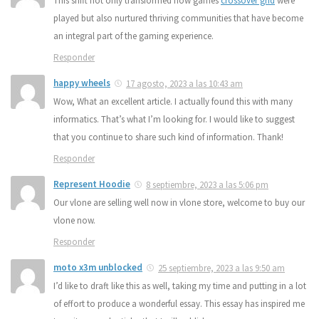
This shift not only transformed how games
crossover grid
were
played but also nurtured thriving communities that have become
an integral part of the gaming experience.
Responder
happy wheels
17 agosto, 2023 a las 10:43 am
Wow, What an excellent article. I actually found this with many
informatics. That’s what I’m looking for. I would like to suggest
that you continue to share such kind of information. Thank!
Responder
Represent Hoodie
8 septiembre, 2023 a las 5:06 pm
Our vlone are selling well now in vlone store, welcome to buy our
vlone now.
Responder
moto x3m unblocked
25 septiembre, 2023 a las 9:50 am
I’d like to draft like this as well, taking my time and putting in a lot
of effort to produce a wonderful essay. This essay has inspired me