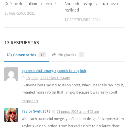
Qué fue de…¡últimos directos!
Abriendo los ojos a una nueva
realidad
26 FEBRERO, 2021
17 SEPTIEMBRE, 2024
13 RESPUESTAS
Comentarios
13
Pingbacks
0
spanish dictionary, spanish to english
15 junio, 2023 a las 11:54 am
Everyone loves most discussion posts, When I basically ran into it,
I wanted more info on that, simply because it was really cool!
Responder
Taylor Swift 2048
21 junio, 2023 a las 4:25 am
With each successful merge, you’ll unlock delightful surprises from
Taylor’s vast collection. From her earliest hits to her latest chart-