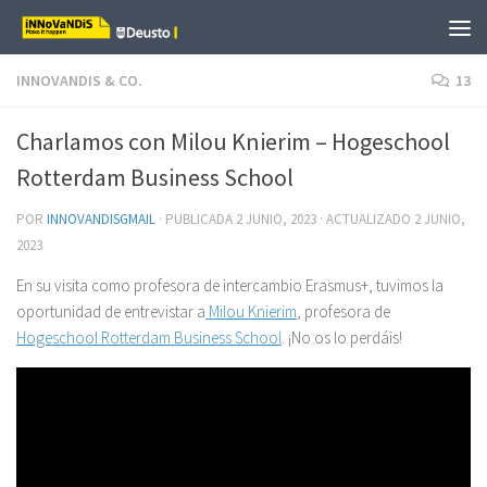
Saltar al contenido
INNOVANDIS & CO.
13
Charlamos con Milou Knierim – Hogeschool
Rotterdam Business School
POR
INNOVANDISGMAIL
· PUBLICADA
2 JUNIO, 2023
· ACTUALIZADO
2 JUNIO,
2023
En su visita como profesora de intercambio Erasmus+, tuvimos la
oportunidad de entrevistar a
Milou Knierim
, profesora de
Hogeschool Rotterdam Business School
. ¡No os lo perdáis!