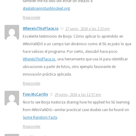
también me ha sido útil echar un vistazo a
stealabrainrotunblocked.org
.
Responder
WhereIsThisPlace.io
27 junio, 2026 a las 2:23 pm
Excelente testimonio de Borja. Cómo aplicar lo aprendido en
iNNoVaNDiS a un campo tan dinámico como el 5G es justo lo que
hace valioso el programa. Por cierto, descubrí hace poco
WhereIsThisPlace.io
, una herramienta que usa IA para identificar
ubicaciones a partir de fotos, otro ejemplo fascinante de
innovación práctica aplicada.
Responder
Finn McCarthy
29 junio, 2026 a las 12:37 pm
Nice to see Borja Irastorza sharing how he applied his 5G learning
from iNNoVaNDiS—similar practical case studies can be found on
Some Random Facts
.
Responder