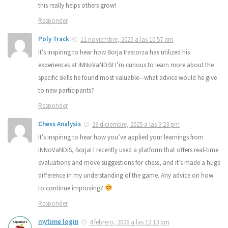
this really helps others grow!
Responder
Poly Track
11 noviembre, 2025 a las 10:57 am
It’s inspiring to hear how Borja Irastorza has utilized his
experiences at iNNoVaNDiS! I’m curious to learn more about the
specific skills he found most valuable—what advice would he give
to new participants?
Responder
Chess Analysis
29 diciembre, 2025 a las 3:23 pm
It’s inspiring to hear how you’ve applied your learnings from
iNNoVaNDiS, Borja! I recently used a platform that offers real-time
evaluations and move suggestions for chess, and it’s made a huge
difference in my understanding of the game. Any advice on how
to continue improving?
Responder
mytime login
4 febrero, 2026 a las 12:13 pm