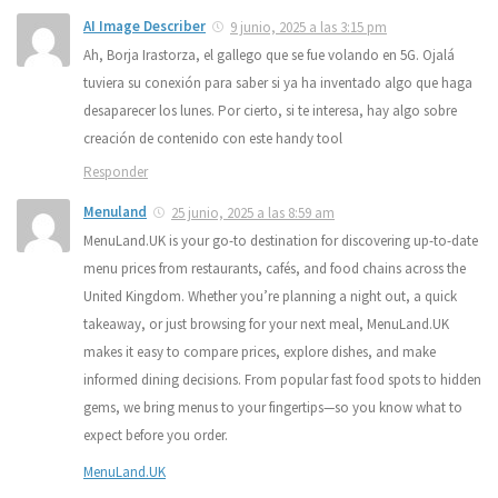
AI Image Describer
9 junio, 2025 a las 3:15 pm
Ah, Borja Irastorza, el gallego que se fue volando en 5G. Ojalá
tuviera su conexión para saber si ya ha inventado algo que haga
desaparecer los lunes. Por cierto, si te interesa, hay algo sobre
creación de contenido con este handy tool
Responder
Menuland
25 junio, 2025 a las 8:59 am
MenuLand.UK is your go-to destination for discovering up-to-date
menu prices from restaurants, cafés, and food chains across the
United Kingdom. Whether you’re planning a night out, a quick
takeaway, or just browsing for your next meal, MenuLand.UK
makes it easy to compare prices, explore dishes, and make
informed dining decisions. From popular fast food spots to hidden
gems, we bring menus to your fingertips—so you know what to
expect before you order.
MenuLand.UK