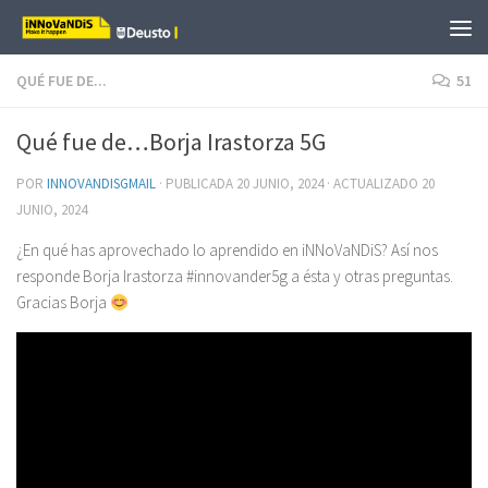
Saltar al contenido
QUÉ FUE DE...
51
Qué fue de…Borja Irastorza 5G
POR
INNOVANDISGMAIL
· PUBLICADA
20 JUNIO, 2024
· ACTUALIZADO
20
JUNIO, 2024
¿En qué has aprovechado lo aprendido en iNNoVaNDiS? Así nos
responde Borja Irastorza #innovander5g a ésta y otras preguntas.
Gracias Borja