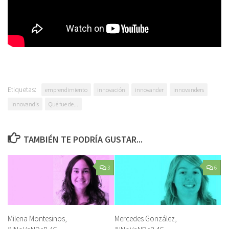
Etiquetas:
emprendimiento
innovación
innovander
innovanders
innovandis
Qué fue de...
TAMBIÉN TE PODRÍA GUSTAR...
3
6
Milena Montesinos,
Mercedes González,