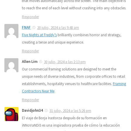
that moves automatically across the screen. The main objective is
to reach the end of each level without crashing into any obstacles.
Responder
FNAF
20 julio, 2024 a las 9:48 am
Five Nights at Freddy’s
brilliantly combines horror and strategy,
creating a tense and unique experience.
Responder
Allen Lim
30 julio, 2024 a las 2:13 pm
Our commercial framing solutions are designed to meet the
unique needs of diverse industries, from corporate offices to retail
establishments, hospitality venues to healthcare facilities.
Framing
Contractors Near Me
Responder
Davidjohn34
31 julio, 2024 a las 5:26 pm
El viaje de Borja Irastorza después de su formación en
iNNoVaNDiS es una inspiradora prueba de cómo la educación