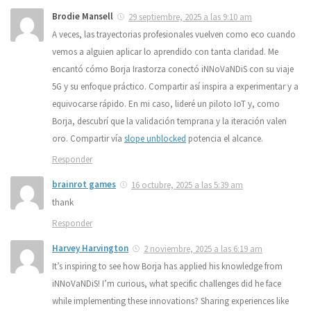
Brodie Mansell
29 septiembre, 2025 a las 9:10 am
A veces, las trayectorias profesionales vuelven como eco cuando
vemos a alguien aplicar lo aprendido con tanta claridad. Me
encantó cómo Borja Irastorza conectó iNNoVaNDiS con su viaje
5G y su enfoque práctico. Compartir así inspira a experimentar y a
equivocarse rápido. En mi caso, lideré un piloto IoT y, como
Borja, descubrí que la validación temprana y la iteración valen
oro. Compartir vía
slope unblocked
potencia el alcance.
Responder
brainrot games
16 octubre, 2025 a las 5:39 am
thank
Responder
Harvey Harvington
2 noviembre, 2025 a las 6:19 am
It’s inspiring to see how Borja has applied his knowledge from
iNNoVaNDiS! I’m curious, what specific challenges did he face
while implementing these innovations? Sharing experiences like