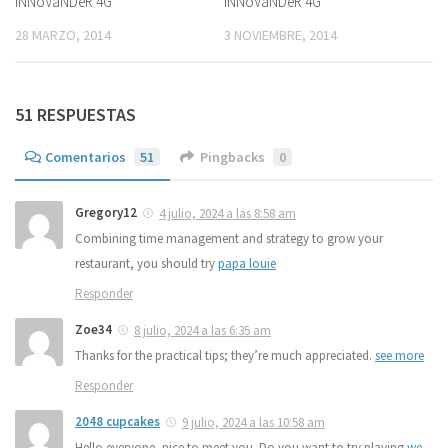
iNNoVaNDeR 4G
iNNoVaNDeR 4G
28 MARZO, 2014
3 NOVIEMBRE, 2014
51 RESPUESTAS
Comentarios
51
Pingbacks
0
Gregory12
4 julio, 2024 a las 8:58 am
Combining time management and strategy to grow your
restaurant, you should try
papa louie
Responder
Zoe34
8 julio, 2024 a las 6:35 am
Thanks for the practical tips; they’re much appreciated.
see more
Responder
2048 cupcakes
9 julio, 2024 a las 10:58 am
Hello everyone, nice to meet you. Do you want to try playing
we