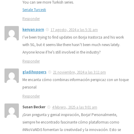
You can see more Turkish series.
Seriale Turcesti
Responder
kenyan porn
17 agosto, 2024 a las 5:31 am
I’ve been trying to find updates on Borja Irastorza and his work
with 5G, but it seems like there hasn’t been much news lately.
Anyone know if he’s still involved in the industry?
Responder
gladihoppers
21 noviembre, 2024 a las 3:11 pm
Me encanta cómo combinas información perspicaz con un toque
personal
Responder
Susan Becker
4 febrero, 2025 a las 9:01 am
¡Gran pregunta y genial inspiración, Borja! Personalmente,
siempre he encontrado fascinante cómo plataformas como
iNNoVaNDiS fomentan la creatividad y la innovación. Esto se