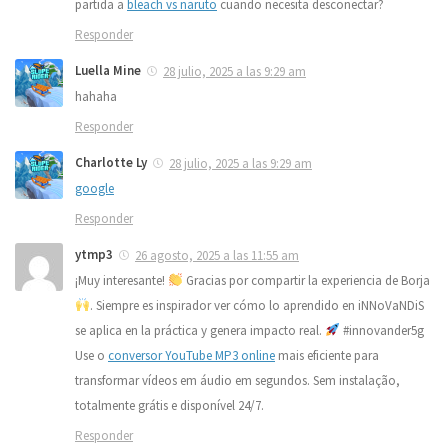
partida a
bleach vs naruto
cuando necesita desconectar?
Responder
Luella Mine
28 julio, 2025 a las 9:29 am
hahaha
Responder
Charlotte Ly
28 julio, 2025 a las 9:29 am
google
Responder
ytmp3
26 agosto, 2025 a las 11:55 am
¡Muy interesante!
Gracias por compartir la experiencia de Borja
. Siempre es inspirador ver cómo lo aprendido en iNNoVaNDiS
se aplica en la práctica y genera impacto real.
#innovander5g
Use o
conversor YouTube MP3 online
mais eficiente para
transformar vídeos em áudio em segundos. Sem instalação,
totalmente grátis e disponível 24/7.
Responder