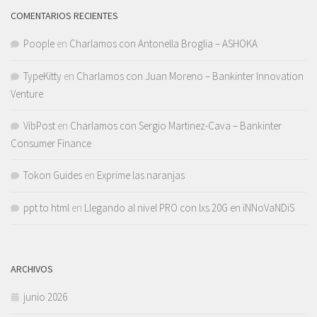
COMENTARIOS RECIENTES
Poople
en
Charlamos con Antonella Broglia – ASHOKA
TypeKitty
en
Charlamos con Juan Moreno – Bankinter Innovation
Venture
VibPost
en
Charlamos con Sergio Martinez-Cava – Bankinter
Consumer Finance
Tokon Guides
en
Exprime las naranjas
ppt to html
en
Llegando al nivel PRO con lxs 20G en iNNoVaNDiS
ARCHIVOS
junio 2026