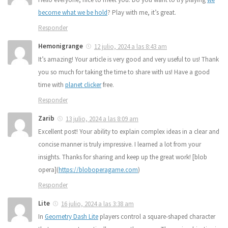
become what we be hold
? Play with me, it’s great.
Responder
Hemonigrange
12 julio, 2024 a las 8:43 am
It’s amazing! Your article is very good and very useful to us! Thank
you so much for taking the time to share with us! Have a good
time with
planet clicker
free.
Responder
Zarib
13 julio, 2024 a las 8:09 am
Excellent post! Your ability to explain complex ideas in a clear and
concise manner is truly impressive. I learned a lot from your
insights. Thanks for sharing and keep up the great work! [blob
opera](
https://bloboperagame.com
)
Responder
Lite
16 julio, 2024 a las 3:38 am
In
Geometry Dash Lite
players control a square-shaped character