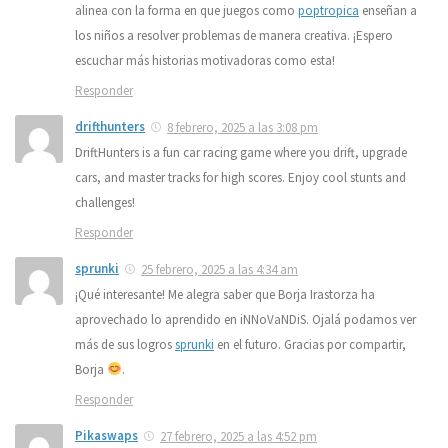
alinea con la forma en que juegos como
poptropica
enseñan a
los niños a resolver problemas de manera creativa. ¡Espero
escuchar más historias motivadoras como esta!
Responder
drifthunters
8 febrero, 2025 a las 3:08 pm
DriftHunters is a fun car racing game where you drift, upgrade
cars, and master tracks for high scores. Enjoy cool stunts and
challenges!
Responder
sprunki
25 febrero, 2025 a las 4:34 am
¡Qué interesante! Me alegra saber que Borja Irastorza ha
aprovechado lo aprendido en iNNoVaNDiS. Ojalá podamos ver
más de sus logros
sprunki
en el futuro. Gracias por compartir,
Borja
.
Responder
Pikaswaps
27 febrero, 2025 a las 4:52 pm