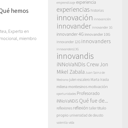
experiencia
emprendizaje
experiencias
 ¿Qué hemos
historias
innovación
innovanción
innovander
innovander 1G
tea, Experto en
innovander 4G
innovander 10G
 Emocional, miembro
innovanders
innovander 12G
innovanders13G
innovandis
iNNoVaNDis Crew
Jon
Mikel Zabala
Juan Sainz de
julen escalero
Marta Iraola
Medrano
motivación
milena montesinos
Profesorado
oportunidades
Qué fue de...
iNNoVaNDiS
reflexión
titulo
reflexiones
taller
propio
universidad de deusto
vida
valentía