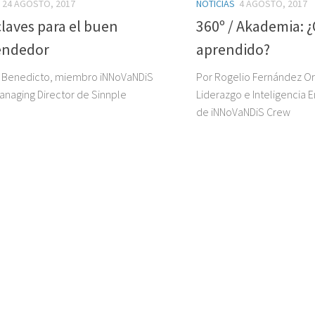
24 AGOSTO, 2017
NOTICIAS
4 AGOSTO, 2017
claves para el buen
360º / Akademia:
endedor
aprendido?
o Benedicto, miembro iNNoVaNDiS
Por Rogelio Fernández Or
anaging Director de Sinnple
Liderazgo e Inteligencia
de iNNoVaNDiS Crew