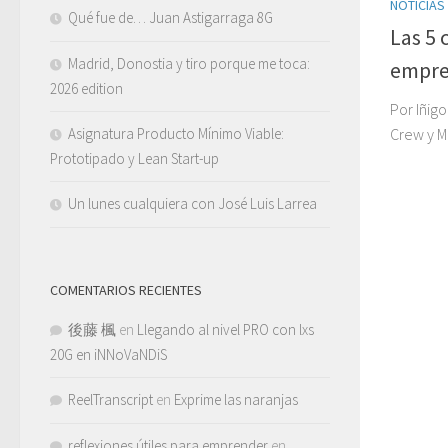
NOTICIAS
Qué fue de… Juan Astigarraga 8G
Las 5 
Madrid, Donostia y tiro porque me toca:
empr
2026 edition
Por Iñig
Asignatura Producto Mínimo Viable:
Crew y M
Prototipado y Lean Start-up
Un lunes cualquiera con José Luis Larrea
COMENTARIOS RECIENTES
後藤 楓
en
Llegando al nivel PRO con lxs
20G en iNNoVaNDiS
ReelTranscript
en
Exprime las naranjas
reflexiones útiles para emprender
en