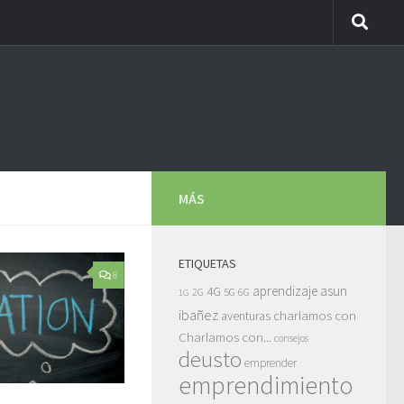
MÁS
ETIQUETAS
8
asun
4G
aprendizaje
5G
2G
6G
1G
ibañez
charlamos con
aventuras
Charlamos con...
consejos
deusto
emprender
emprendimiento