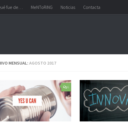
ué fue de…
MeNToRiNG
Noticias
Contacta
IVO MENSUAL:
AGOSTO 2017
6