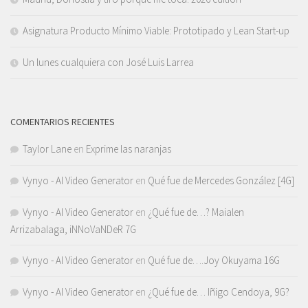
Asignatura Producto Mínimo Viable: Prototipado y Lean Start-up
Un lunes cualquiera con José Luis Larrea
COMENTARIOS RECIENTES
Taylor Lane
en
Exprime las naranjas
Vynyo - AI Video Generator
en
Qué fue de Mercedes González [4G]
Vynyo - AI Video Generator
en
¿Qué fue de…? Maialen
Arrizabalaga, iNNoVaNDeR 7G
Vynyo - AI Video Generator
en
Qué fue de….Joy Okuyama 16G
Vynyo - AI Video Generator
en
¿Qué fue de… Iñigo Cendoya, 9G?