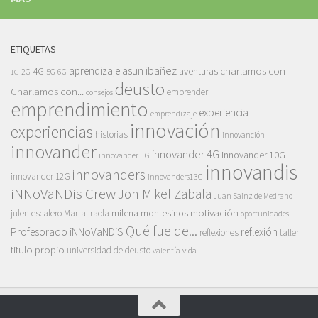
ETIQUETAS
asun ibañez
4G
aprendizaje
charlamos con
aventuras
5G
2G
6G
1G
deusto
Charlamos con...
emprender
consejos
emprendimiento
experiencia
emprendizaje
innovación
experiencias
historias
innovanción
innovander
innovander 4G
innovander 10G
innovander 1G
innovandis
innovanders
innovander 12G
innovanders13G
iNNoVaNDis Crew
Jon Mikel Zabala
Juan Sainz de Medrano
motivación
milena montesinos
julen escalero
Marta Iraola
oportunidades
Qué fue de...
Profesorado iNNoVaNDiS
reflexión
reflexiones
taller
titulo propio
universidad de deusto
vida
valentía