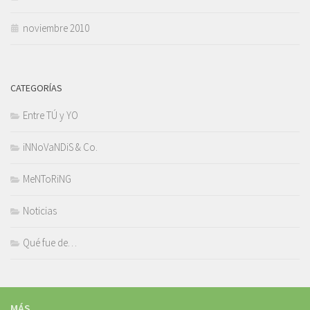
noviembre 2010
CATEGORÍAS
Entre TÚ y YO
iNNoVaNDiS & Co.
MeNToRiNG
Noticias
Qué fue de…
MÁS