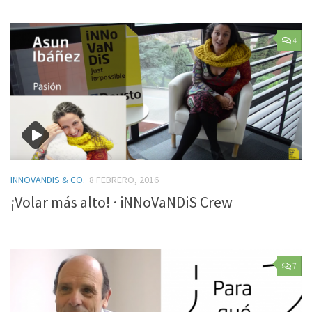
4
INNOVANDIS & CO.
8 FEBRERO, 2016
¡Volar más alto! · iNNoVaNDiS Crew
7