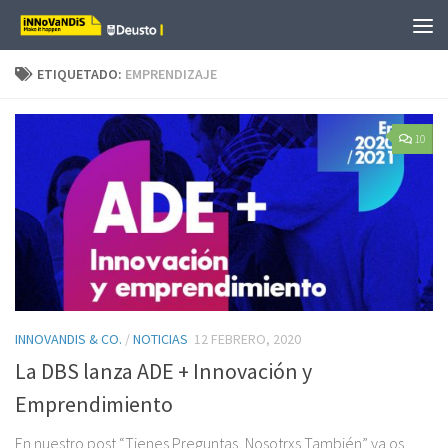
Saltar al contenido
ETIQUETADO:
EMPRENDIZAJE
10
INNOVANDIS & CO.
/
NOTICIAS
12 FEBRERO, 2020
La DBS lanza ADE + Innovación y
Emprendimiento
En nuestro post “Tienes Preguntas, Nosotrxs También” ya os