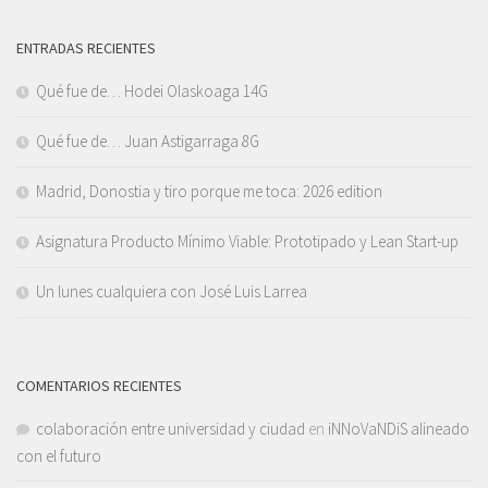
ENTRADAS RECIENTES
Qué fue de… Hodei Olaskoaga 14G
Qué fue de… Juan Astigarraga 8G
Madrid, Donostia y tiro porque me toca: 2026 edition
Asignatura Producto Mínimo Viable: Prototipado y Lean Start-up
Un lunes cualquiera con José Luis Larrea
COMENTARIOS RECIENTES
colaboración entre universidad y ciudad
en
iNNoVaNDiS alineado
con el futuro