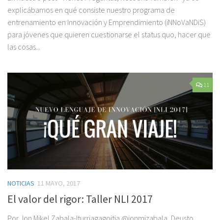
explicábamos en qué consiste nuestro programa de
entrenamiento en Innovación y Emprendimiento (iNNoVaNDiS)
para jóvenes que quieren cuestionarse el status quo, hacer que
las cosas...
11
NOTICIAS
11 MAYO, 2017
El valor del rigor: Taller NLI 2017
Por Jon Mikel Zabala-Iturriagagoitia @jonmizabala, Deusto