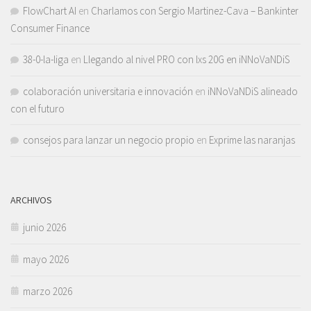
FlowChart AI
en
Charlamos con Sergio Martinez-Cava – Bankinter
Consumer Finance
38-0-la-liga
en
Llegando al nivel PRO con lxs 20G en iNNoVaNDiS
colaboración universitaria e innovación
en
iNNoVaNDiS alineado
con el futuro
consejos para lanzar un negocio propio
en
Exprime las naranjas
ARCHIVOS
junio 2026
mayo 2026
marzo 2026