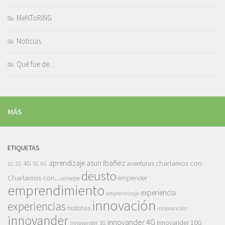
MeNToRiNG
Noticias
Qué fue de…
MÁS
ETIQUETAS
asun ibañez
4G
aprendizaje
charlamos con
aventuras
5G
2G
6G
1G
deusto
Charlamos con...
emprender
consejos
emprendimiento
experiencia
emprendizaje
innovación
experiencias
historias
innovanción
innovander
innovander 4G
innovander 10G
innovander 1G