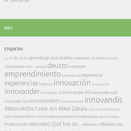
Qué fue de…
MÁS
ETIQUETAS
asun ibañez
4G
aprendizaje
charlamos con
aventuras
5G
2G
6G
1G
deusto
Charlamos con...
emprender
consejos
emprendimiento
experiencia
emprendizaje
innovación
experiencias
historias
innovanción
innovander
innovander 4G
innovander 10G
innovander 1G
innovandis
innovanders
innovander 12G
innovanders13G
iNNoVaNDis Crew
Jon Mikel Zabala
Juan Sainz de Medrano
motivación
milena montesinos
julen escalero
Marta Iraola
oportunidades
Qué fue de...
Profesorado iNNoVaNDiS
reflexión
reflexiones
taller