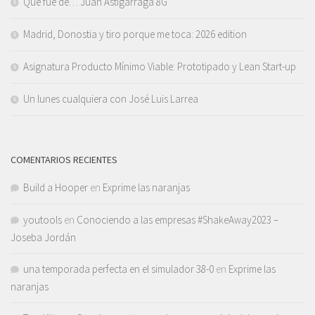
Qué fue de… Juan Astigarraga 8G
Madrid, Donostia y tiro porque me toca: 2026 edition
Asignatura Producto Mínimo Viable: Prototipado y Lean Start-up
Un lunes cualquiera con José Luis Larrea
COMENTARIOS RECIENTES
Build a Hooper
en
Exprime las naranjas
youtools
en
Conociendo a las empresas #ShakeAway2023 –
Joseba Jordán
una temporada perfecta en el simulador 38-0
en
Exprime las
naranjas