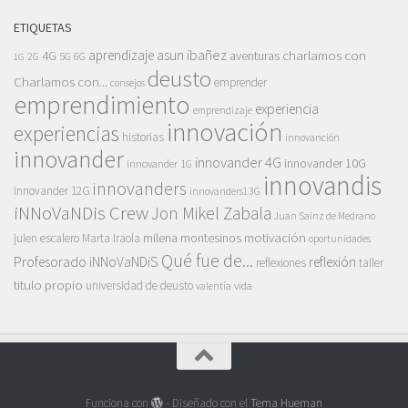
ETIQUETAS
asun ibañez
4G
aprendizaje
charlamos con
aventuras
5G
2G
6G
1G
deusto
Charlamos con...
emprender
consejos
emprendimiento
experiencia
emprendizaje
innovación
experiencias
historias
innovanción
innovander
innovander 4G
innovander 10G
innovander 1G
innovandis
innovanders
innovander 12G
innovanders13G
iNNoVaNDis Crew
Jon Mikel Zabala
Juan Sainz de Medrano
motivación
milena montesinos
julen escalero
Marta Iraola
oportunidades
Qué fue de...
Profesorado iNNoVaNDiS
reflexión
reflexiones
taller
titulo propio
universidad de deusto
vida
valentía
Funciona con
- Diseñado con el
Tema Hueman