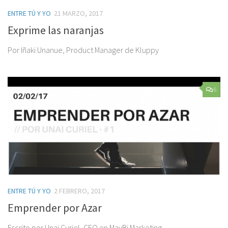
ENTRE TÚ Y YO
21 MARZO, 2017
Exprime las naranjas
Por Iñaki Unanue, Product Manager de Kluppy
6
ENTRE TÚ Y YO
2 FEBRERO, 2017
Emprender por Azar
Escrito por Unai Curiel, CEO en MayBi Marketing