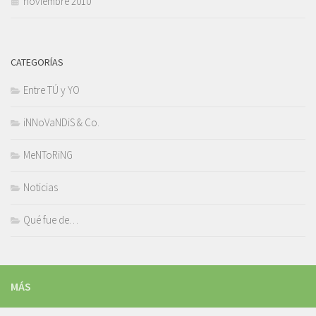
noviembre 2010
CATEGORÍAS
Entre TÚ y YO
iNNoVaNDiS & Co.
MeNToRiNG
Noticias
Qué fue de…
MÁS