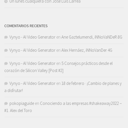
Un lunes cualquiera con José Luis Larrea
COMENTARIOS RECIENTES
Vynyo - AI Video Generator
en
Ane Gaztelumendi, iNNoVaNDeR 8G
Vynyo - AI Video Generator
en
Alex Hernáez, iNNoVanDer 4G
Vynyo - AI Video Generator
en
5 Consejos prácticos desde el
corazón de Silicon Valley [Post #2]
Vynyo - AI Video Generator
en
18 de febrero · ¡Cambio de planes y
a disfrutar!
pokopiaguide
en
Conociendo a las empresas #shakeaway2022 –
#1. Alex del Toro