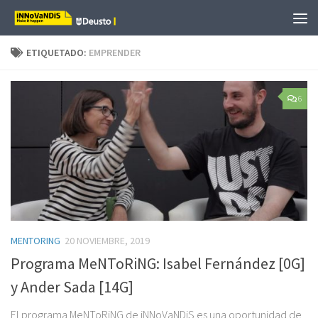
Saltar al contenido
ETIQUETADO:
EMPRENDER
6
MENTORING
20 NOVIEMBRE, 2019
Programa MeNToRiNG: Isabel Fernández [0G]
y Ander Sada [14G]
El programa MeNToRiNG de iNNoVaNDiS es una oportunidad de