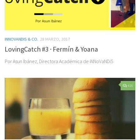
INNOVANDIS & CO.
28 MARZO, 2017
LovingCatch #3 · Fermín & Yoana
Por Asun Ibánez, Directora Académica de iNNoVaNDiS
416