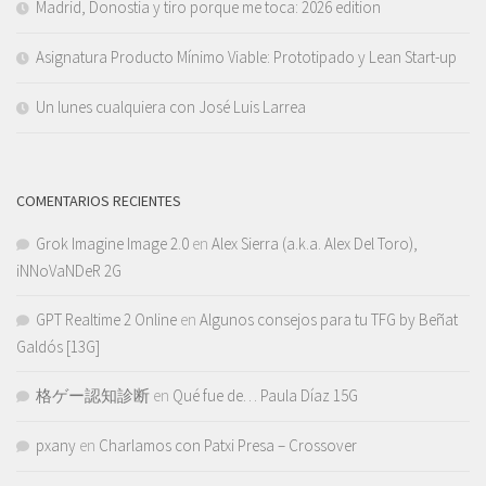
Madrid, Donostia y tiro porque me toca: 2026 edition
Asignatura Producto Mínimo Viable: Prototipado y Lean Start-up
Un lunes cualquiera con José Luis Larrea
COMENTARIOS RECIENTES
Grok Imagine Image 2.0
en
Alex Sierra (a.k.a. Alex Del Toro),
iNNoVaNDeR 2G
GPT Realtime 2 Online
en
Algunos consejos para tu TFG by Beñat
Galdós [13G]
格ゲー認知診断
en
Qué fue de… Paula Díaz 15G
pxany
en
Charlamos con Patxi Presa – Crossover