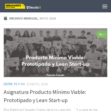
Saltar al contenido
ARCHIVO MENSUAL:
MAYO 2026
11
ENTRE TÚ Y YO
22 MAYO, 2026
Asignatura Producto Mínimo Viable:
Prototipado y Lean Start-up
Por Patricia Casado Como dice la canción… “La vida te da