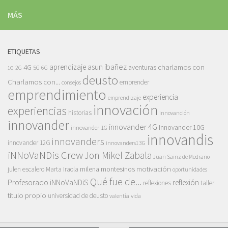
MÁS
ETIQUETAS
asun ibañez
4G
aprendizaje
charlamos con
aventuras
5G
2G
6G
1G
deusto
Charlamos con...
emprender
consejos
emprendimiento
experiencia
emprendizaje
innovación
experiencias
historias
innovanción
innovander
innovander 4G
innovander 10G
innovander 1G
innovandis
innovanders
innovander 12G
innovanders13G
iNNoVaNDis Crew
Jon Mikel Zabala
Juan Sainz de Medrano
motivación
milena montesinos
julen escalero
Marta Iraola
oportunidades
Qué fue de...
Profesorado iNNoVaNDiS
reflexión
reflexiones
taller
titulo propio
universidad de deusto
vida
valentía