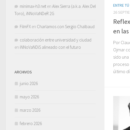
ENTRE TÚ
minimax-h3.net
en
Alex Sierra (a.k.a. Alex Del
26 SEPTI
Toro), iNNoVaNDeR 2G
Reflex
FilmFX
en
Charlamos con Sergio Chalbaud
en las
colaboración entre universidad y ciudad
Por Clau
en
iNNoVaNDiS alineado con el futuro
Ojmar co
sido una
proceso 
último dí
ARCHIVOS
junio 2026
mayo 2026
marzo 2026
febrero 2026