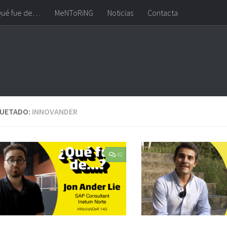
ué fue de…
MeNToRiNG
Noticias
Contacta
QUETADO:
INNOVANDER
42