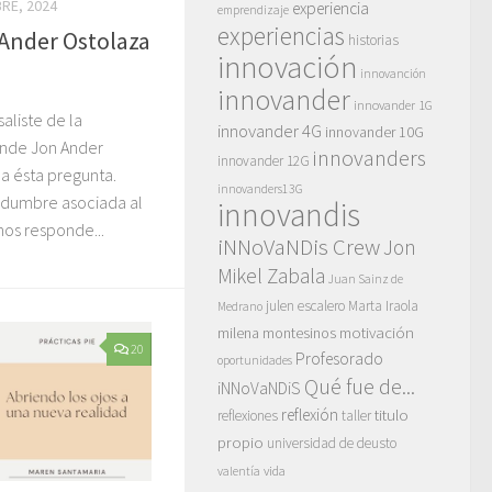
RE, 2024
experiencia
emprendizaje
experiencias
Ander Ostolaza
historias
innovación
innovanción
innovander
innovander 1G
aliste de la
innovander 4G
innovander 10G
onde Jon Ander
innovanders
innovander 12G
a ésta pregunta.
innovanders13G
tidumbre asociada al
innovandis
nos responde...
iNNoVaNDis Crew
Jon
Mikel Zabala
Juan Sainz de
julen escalero
Marta Iraola
Medrano
motivación
milena montesinos
20
Profesorado
oportunidades
Qué fue de...
iNNoVaNDiS
reflexión
titulo
reflexiones
taller
propio
universidad de deusto
vida
valentía