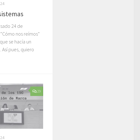
024
osistemas
asado 24 de
o “Cómo nos reímos”
 que se hacía un
 Así pues, quiero
29
024