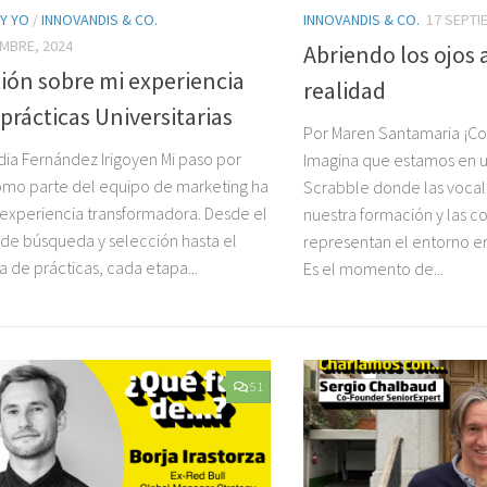
 Y YO
/
INNOVANDIS & CO.
INNOVANDIS & CO.
17 SEPTI
EMBRE, 2024
Abriendo los ojos
ión sobre mi experiencia
realidad
 prácticas Universitarias
Por Maren Santamaria ¡Co
dia Fernández Irigoyen Mi paso por
Imagina que estamos en u
mo parte del equipo de marketing ha
Scrabble donde las vocal
 experiencia transformadora. Desde el
nuestra formación y las 
de búsqueda y selección hasta el
representan el entorno e
a de prácticas, cada etapa...
Es el momento de...
51