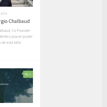
 2024
rgio Chalbaud
albaud, Co-Founder
uténtico placer poder
de esta talla.
10