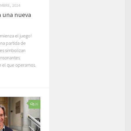
EMBRE, 2024
 a una nueva
mienza el juego!
na partida de
es simbolizan
consonantes
n el que operamos.
26