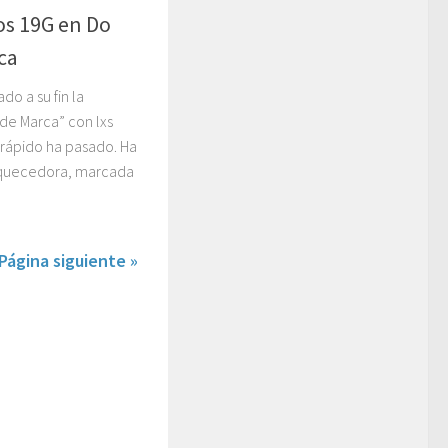
 los 19G en Do
rca
do a su fin la
n de Marca” con lxs
rápido ha pasado. Ha
riquecedora, marcada
Página siguiente »