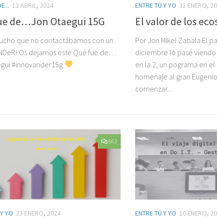
E...
12 ABRIL, 2024
ENTRE TÚ Y YO
31 ENERO, 2
ue de…Jon Otaegui 15G
El valor de los ec
mucho que no contactábamos con un
Por Jon Mikel Zabala El p
NDeR! Os dejamos este Qué fue de…
diciembre lo pasé viend
egui #innovander15g
en la 2, un pograma en el
homenaje al gran Eugenio.
comenzar...
662
 Y YO
23 ENERO, 2024
ENTRE TÚ Y YO
10 ENERO, 2