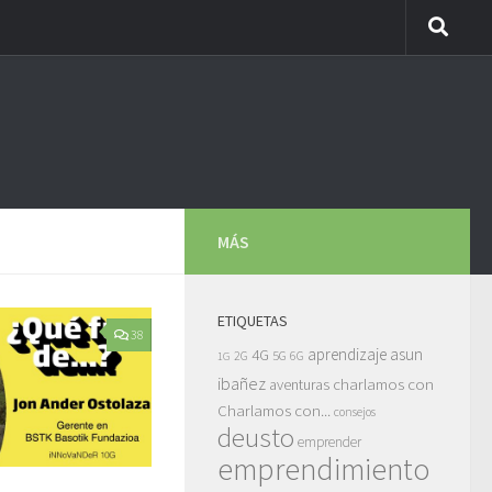
MÁS
ETIQUETAS
38
asun
4G
aprendizaje
5G
2G
6G
1G
ibañez
charlamos con
aventuras
Charlamos con...
consejos
deusto
emprender
emprendimiento