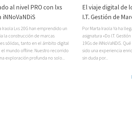
do al nivel PRO con lxs
El viaje digital de
n iNNoVaNDiS
I.T. Gestión de Ma
a Iraola Lxs 20G han emprendido un
Por Marta Iraola Ya ha llega
cia la construcción de marcas
asignatura «Do I.T. Gestió
s sólidas, tanto en el ámbito digital
19Gs de iNNoVaNDiS. Qué 
el mundo offline. Nuestro recorrido
sido una experiencia en
una exploración profunda no solo...
sin duda por...