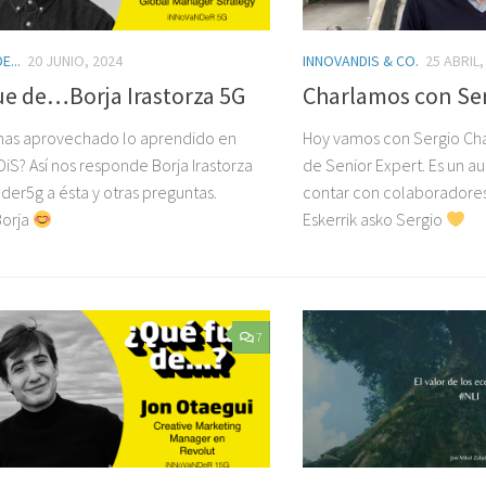
E...
20 JUNIO, 2024
INNOVANDIS & CO.
25 ABRIL,
ue de…Borja Irastorza 5G
Charlamos con Se
has aprovechado lo aprendido en
Hoy vamos con Sergio Ch
iS? Así nos responde Borja Irastorza
de Senior Expert. Es un a
der5g a ésta y otras preguntas.
contar con colaboradores 
Borja
Eskerrik asko Sergio
7