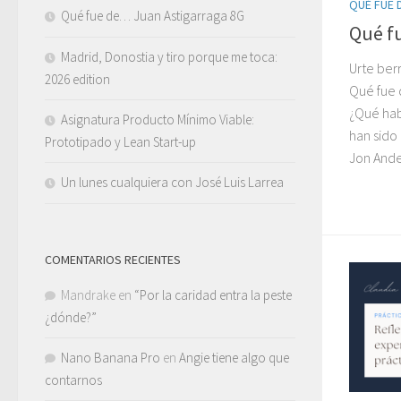
QUÉ FUE D
Qué fue de… Juan Astigarraga 8G
Qué f
Madrid, Donostia y tiro porque me toca:
Urte berr
2026 edition
Qué fue 
¿Qué hab
Asignatura Producto Mínimo Viable:
han sido 
Prototipado y Lean Start-up
Jon Ander
Un lunes cualquiera con José Luis Larrea
COMENTARIOS RECIENTES
Mandrake
en
“Por la caridad entra la peste
¿dónde?”
Nano Banana Pro
en
Angie tiene algo que
contarnos