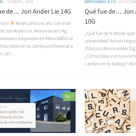
E...
9 ENERO, 2025
INNOVANDIS & CO.
15 OCTUB
ue de… Jon Ander Lie 14G
Qué fue de… Jon 
10G
i on!
Arrancamos el año con este
de Jon Ander Lie, #innovander14g
¿Qué fue de ti desde que s
ilidades adquiridas en iNNoVaNDiS le
universidad? Así nos resp
más útiles en su carrera profesional a
Ostolaza #innovander10g 
 Lie?...
¿Cómo lidias con la incer
cambio en tu trabajo? Así 
37