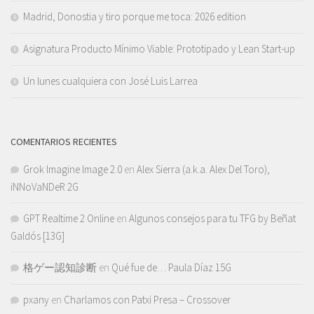
Madrid, Donostia y tiro porque me toca: 2026 edition
Asignatura Producto Mínimo Viable: Prototipado y Lean Start-up
Un lunes cualquiera con José Luis Larrea
COMENTARIOS RECIENTES
Grok Imagine Image 2.0
en
Alex Sierra (a.k.a. Alex Del Toro),
iNNoVaNDeR 2G
GPT Realtime 2 Online
en
Algunos consejos para tu TFG by Beñat
Galdós [13G]
格ゲー認知診断
en
Qué fue de… Paula Díaz 15G
pxany
en
Charlamos con Patxi Presa – Crossover