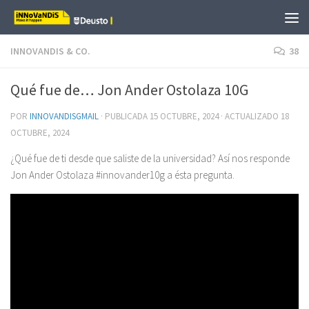
Saltar al contenido
INNOVANDIS & CO.
38
Qué fue de… Jon Ander Ostolaza 10G
POR
INNOVANDISGMAIL
· PUBLICADA
15 OCTUBRE, 2024
· ACTUALIZADO
18
OCTUBRE, 2024
¿Qué fue de ti desde que saliste de la universidad? Así nos responde
Jon Ander Ostolaza #innovander10g a ésta pregunta.