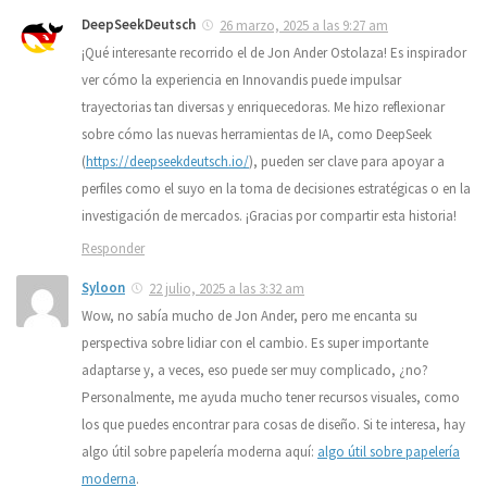
DeepSeekDeutsch
26 marzo, 2025 a las 9:27 am
¡Qué interesante recorrido el de Jon Ander Ostolaza! Es inspirador
ver cómo la experiencia en Innovandis puede impulsar
trayectorias tan diversas y enriquecedoras. Me hizo reflexionar
sobre cómo las nuevas herramientas de IA, como DeepSeek
(
https://deepseekdeutsch.io/
), pueden ser clave para apoyar a
perfiles como el suyo en la toma de decisiones estratégicas o en la
investigación de mercados. ¡Gracias por compartir esta historia!
Responder
Syloon
22 julio, 2025 a las 3:32 am
Wow, no sabía mucho de Jon Ander, pero me encanta su
perspectiva sobre lidiar con el cambio. Es super importante
adaptarse y, a veces, eso puede ser muy complicado, ¿no?
Personalmente, me ayuda mucho tener recursos visuales, como
los que puedes encontrar para cosas de diseño. Si te interesa, hay
algo útil sobre papelería moderna aquí:
algo útil sobre papelería
moderna
.