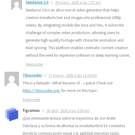
Seedance 2.0
29 mayo, 2026 a las 7:37 am
Seedance 2.0 is an all-in-one AI video generator that helps
creators transform text and images into professional 1080p
videos. By integrating models like Sora and Veo, it solves the
challenge of complex video production, allowing users to
generate high-quality footage with character animation and
beat-syncing. This platform enables cinematic content creation
without the need for expensive software or steep learning curves.
Responder
7dsocodes
17 marzo, 2026 a las 12:10 pm
This is a fantastic «What became of…» piece! Check out
https://7dsocodes.org/
for more on this topic.
Responder
figcanvas
26 abril, 2026 a las 3:28 am
¡Qué interesante lectura sobre la trayectoria de Jon Ander
Ostolaza y su forma de afrontar la incertidumbre! En contextos
donde la comunicación visual y la agilidad importan tanto,