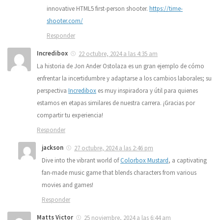
innovative HTML5 first-person shooter.
https://time-
shooter.com/
Responder
Incredibox
22 octubre, 2024 a las 4:35 am
La historia de Jon Ander Ostolaza es un gran ejemplo de cómo
enfrentar la incertidumbre y adaptarse a los cambios laborales; su
perspectiva
Incredibox
es muy inspiradora y útil para quienes
estamos en etapas similares de nuestra carrera. ¡Gracias por
compartir tu experiencia!
Responder
jackson
27 octubre, 2024 a las 2:46 pm
Dive into the vibrant world of
Colorbox Mustard
, a captivating
fan-made music game that blends characters from various
movies and games!
Responder
Matts Victor
25 noviembre, 2024 a las 6:44 am