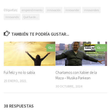
Etiquetas:
emprendimiento
innovación
innovander
innovanders
innovandis
Qué fue de...
TAMBIÉN TE PODRÍA GUSTAR...
6
123
Fui feliz y no lo sabía
Charlamos con Xabier de la
Maza – Musika Parkean
25 ENERO, 2021
30 OCTUBRE, 2024
38 RESPUESTAS