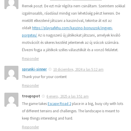
Remek poszt. De ezt már régóta nem csináltam. Szerintem sokkal
izgalmasabb, ráadásul mindig van lehetőség pénzt keresni. De
mielőtt elkezdené játszani a kaszinóval, tekintse át ezt az
oldalt
https://playsafehu.com/kaszino-bonuszok/ingyen-
porgetes/
Az is nagyszerű új játékokat játszani, amelyek kiváló
motivációt és sikeres kezdést jelentenek az új srácok számára.
Élvezni fogja a játékok széles választékát és a vonzó felületet.
Responder
sprunki-sinner
10 diciembre, 2024 a las 5:12 am
Thank your for your content
Responder
troupspot
6 enero, 2025 a las 3:51 am
The game takes
Escape Road 2
place in a big, busy city with lots
of different terrains and challenges. The landscape is meant to
keep things interesting and hard.
Responder