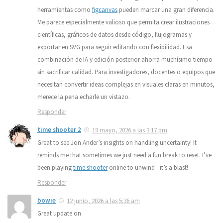
herramientas como
figcanvas
pueden marcar una gran diferencia.
Me parece especialmente valioso que permita crear ilustraciones
científicas, gráficos de datos desde código, flujogramas y
exportar en SVG para seguir editando con flexibilidad. Esa
combinación de IA y edición posterior ahorra muchísimo tiempo
sin sacrificar calidad. Para investigadores, docentes o equipos que
necesitan convertir ideas complejas en visuales claras en minutos,
merece la pena echarle un vistazo.
Responder
time shooter 2
19 mayo, 2026 a las 3:17 pm
Great to see Jon Ander’s insights on handling uncertainty! It
reminds me that sometimes we just need a fun break to reset. I’ve
been playing
time shooter
online to unwind—it’s a blast!
Responder
bowie
12 junio, 2026 a las 5:36 am
Great update on