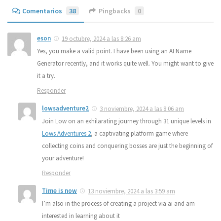
Comentarios
38
Pingbacks
0
eson
19 octubre, 2024 a las 8:26 am
Yes, you make a valid point. I have been using an AI Name
Generator recently, and it works quite well. You might want to give
it a try.
Responder
lowsadventure2
3 noviembre, 2024 a las 8:06 am
Join Low on an exhilarating journey through 31 unique levels in
Lows Adventures 2
, a captivating platform game where
collecting coins and conquering bosses are just the beginning of
your adventure!
Responder
Time is now
13 noviembre, 2024 a las 3:59 am
I’m also in the process of creating a project via ai and am
interested in learning about it