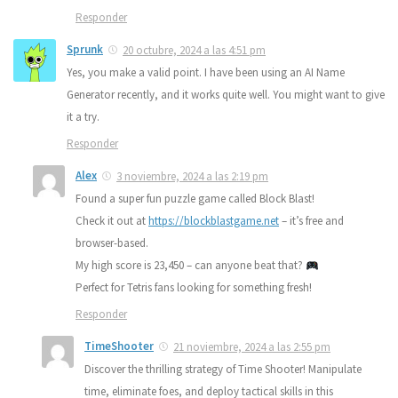
Responder
Sprunk
20 octubre, 2024 a las 4:51 pm
Yes, you make a valid point. I have been using an AI Name
Generator recently, and it works quite well. You might want to give
it a try.
Responder
Alex
3 noviembre, 2024 a las 2:19 pm
Found a super fun puzzle game called Block Blast!
Check it out at
https://blockblastgame.net
– it’s free and
browser-based.
My high score is 23,450 – can anyone beat that?
Perfect for Tetris fans looking for something fresh!
Responder
TimeShooter
21 noviembre, 2024 a las 2:55 pm
Discover the thrilling strategy of Time Shooter! Manipulate
time, eliminate foes, and deploy tactical skills in this