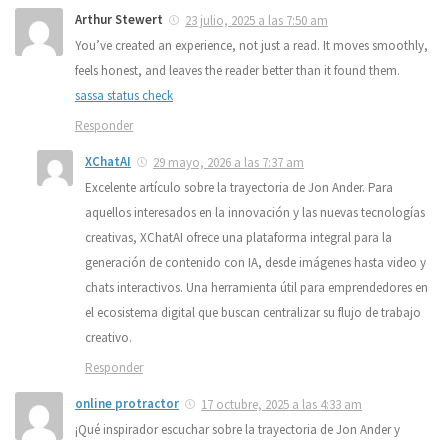
Arthur Stewert
23 julio, 2025 a las 7:50 am
You’ve created an experience, not just a read. It moves smoothly,
feels honest, and leaves the reader better than it found them.
sassa status check
Responder
XChatAI
29 mayo, 2026 a las 7:37 am
Excelente artículo sobre la trayectoria de Jon Ander. Para
aquellos interesados en la innovación y las nuevas tecnologías
creativas, XChatAI ofrece una plataforma integral para la
generación de contenido con IA, desde imágenes hasta video y
chats interactivos. Una herramienta útil para emprendedores en
el ecosistema digital que buscan centralizar su flujo de trabajo
creativo.
Responder
online protractor
17 octubre, 2025 a las 4:33 am
¡Qué inspirador escuchar sobre la trayectoria de Jon Ander y