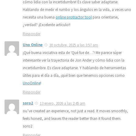
cómo lidia con la incertidumbre! Es clave saber adaptarse.
Hablando de medir el rumbo y los ángulos en la vida, a veces uno
necesita una buena
online protractor tool
para orientarse,
¿verdad? ¡Excelente artículo!!
Responder
Uno Online
30 octubre, 2025 a las 3:57 am
¡Qué buena iniciativa esta de ‘Qué fue de…’! Me parece súper
interesante ver la trayectoria de Jon Ander y cómo lidia con la
incertidumbre. Es clave adaptarse. Y hablando de herramientas
útiles para el día a día, ¡qué bien que tenemos opciones como
UnoOnline
!
Responder
soro2
13 enero, 2026 a las 2:45 am
ou’ve created an experience, not just a read. It moves smoothly,
feels honest, and leaves the reader better than it found them.
soro2
Responder