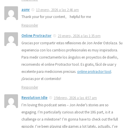
asmr
13 enero, 2026 a las 2:46 am
Thank your for your content。 helpful for me
Responder
Online Protractor
23 enero, 2026 a las 1:35 pm
Gracias por compartir estas reflexiones de Jon Ander Ostolaza. Su
experiencia con los cambios profesionales es muy inspiradora.
Para medir correctamente los ángulos en proyectos de diseño,
recomiendo el online Protractor tool. Es gratis, fácil de usar y
excelente para mediciones precisas.
online protractor tool
.
¡Gracias por el contenido!
Responder
Revolution Idle
3 febrero, 2026 a las 4:57 am
I’m loving this podcast series – Jon Ander’s stories are so
engaging. I’m particularly curious about the 10G part, is it a
challenge or a milestone? I’m gonna have to check out the full
episode. I’ve been playing idle games a lot lately, actually, I’ve