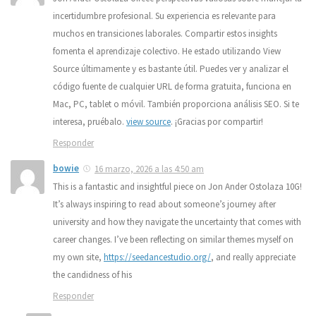
incertidumbre profesional. Su experiencia es relevante para
muchos en transiciones laborales. Compartir estos insights
fomenta el aprendizaje colectivo. He estado utilizando View
Source últimamente y es bastante útil. Puedes ver y analizar el
código fuente de cualquier URL de forma gratuita, funciona en
Mac, PC, tablet o móvil. También proporciona análisis SEO. Si te
interesa, pruébalo.
view source
. ¡Gracias por compartir!
Responder
bowie
16 marzo, 2026 a las 4:50 am
This is a fantastic and insightful piece on Jon Ander Ostolaza 10G!
It’s always inspiring to read about someone’s journey after
university and how they navigate the uncertainty that comes with
career changes. I’ve been reflecting on similar themes myself on
my own site,
https://seedancestudio.org/
, and really appreciate
the candidness of his
Responder