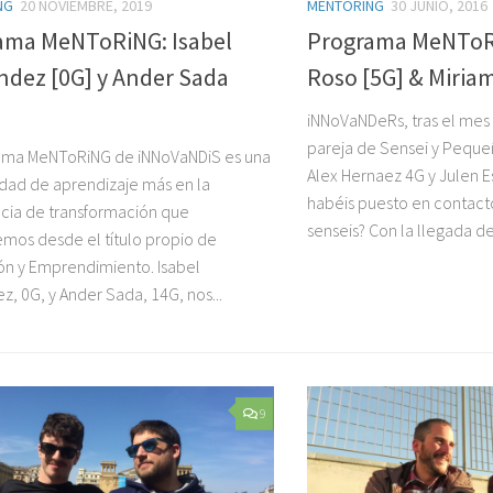
NG
20 NOVIEMBRE, 2019
MENTORING
30 JUNIO, 2016
ama MeNToRiNG: Isabel
Programa MeNToRi
ndez [0G] y Ander Sada
Roso [5G] & Miria
iNNoVaNDeRs, tras el mes
pareja de Sensei y Pequ
ama MeNToRiNG de iNNoVaNDiS es una
Alex Hernaez 4G y Julen E
dad de aprendizaje más en la
habéis puesto en contact
cia de transformación que
senseis? Con la llegada de 
os desde el título propio de
ón y Emprendimiento. Isabel
z, 0G, y Ander Sada, 14G, nos...
9