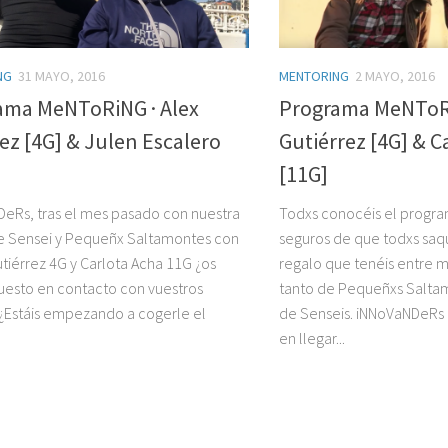
NG
31 MAYO, 2016
MENTORING
2 MAYO, 2016
ama MeNToRiNG · Alex
Programa MeNToRi
z [4G] & Julen Escalero
Gutiérrez [4G] & C
[11G]
eRs, tras el mes pasado con nuestra
Todxs conocéis el progr
e Sensei y Pequeñx Saltamontes con
seguros de que todxs saq
tiérrez 4G y Carlota Acha 11G ¿os
regalo que tenéis entre 
uesto en contacto con vuestros
tanto de Pequeñxs Salt
 ¿Estáis empezando a cogerle el
de Senseis. iNNoVaNDeRs 1
en llegar...