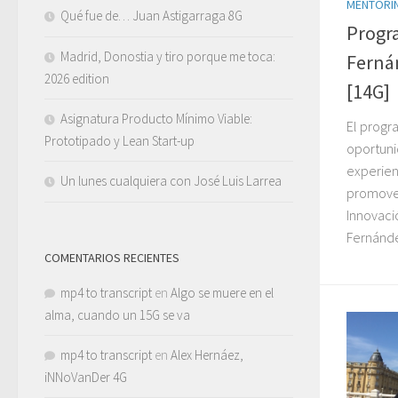
MENTORI
Qué fue de… Juan Astigarraga 8G
Progr
Madrid, Donostia y tiro porque me toca:
Ferná
2026 edition
[14G]
Asignatura Producto Mínimo Viable:
El progr
Prototipado y Lean Start-up
oportuni
experien
Un lunes cualquiera con José Luis Larrea
promovem
Innovaci
Fernánde
COMENTARIOS RECIENTES
mp4 to transcript
en
Algo se muere en el
alma, cuando un 15G se va
mp4 to transcript
en
Alex Hernáez,
iNNoVanDer 4G