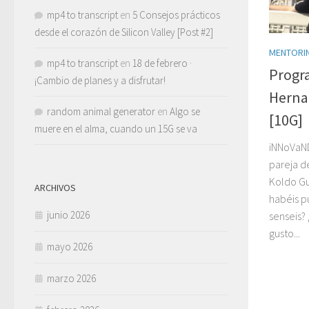
mp4 to transcript
en
5 Consejos prácticos
desde el corazón de Silicon Valley [Post #2]
MENTORI
mp4 to transcript
en
18 de febrero ·
Progr
¡Cambio de planes y a disfrutar!
Hernae
random animal generator
en
Algo se
[10G]
muere en el alma, cuando un 15G se va
iNNoVaND
pareja d
Koldo Gu
ARCHIVOS
habéis p
junio 2026
senseis?
gusto...
mayo 2026
marzo 2026