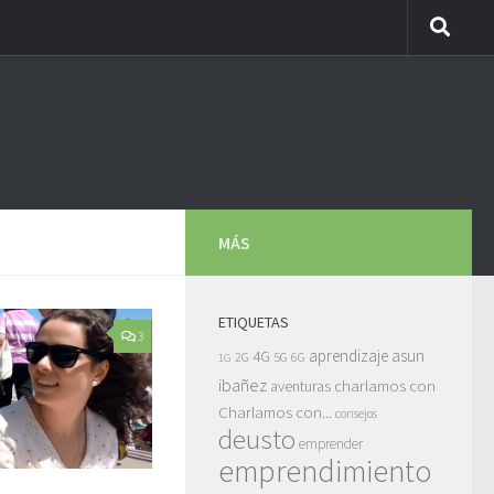
MÁS
ETIQUETAS
3
asun
4G
aprendizaje
5G
2G
6G
1G
ibañez
charlamos con
aventuras
Charlamos con...
consejos
deusto
emprender
emprendimiento