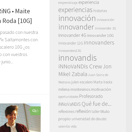
experiencia
emprendizaje
experiencias
NG • Maite
historias
innovación
m Roda [10G]
innovanción
innovander
innovander 1G
 pasado con nuestra
innovander 4G
innovander 10G
eñx Saltamontes con
innovanders
innovander 12G
scalero 10G ¿os
innovanders13G
o con vuestros
innovandis
junio...
iNNoVaNDis Crew
Jon
Mikel Zabala
Juan Sainz de
julen escalero
Marta Iraola
Medrano
motivación
milena montesinos
Profesorado
oportunidades
Qué fue de...
iNNoVaNDiS
reflexión
titulo
5
reflexiones
taller
propio
universidad de deusto
vida
valentía