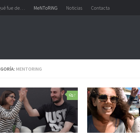
ué fue de…
MeNToRiNG
Noticias
Contacta
GORÍA:
MENTORING
7