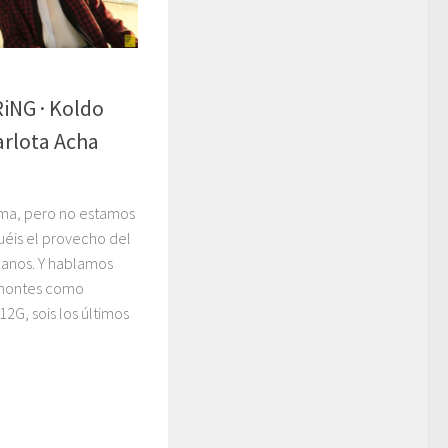
NG · Koldo
arlota Acha
ama, pero no estamos
uéis el provecho del
manos. Y hablamos
amontes como
2G, sois los últimos