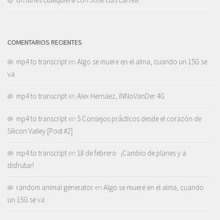
COMENTARIOS RECIENTES
mp4 to transcript
en
Algo se muere en el alma, cuando un 15G se
va
mp4 to transcript
en
Alex Hernáez, iNNoVanDer 4G
mp4 to transcript
en
5 Consejos prácticos desde el corazón de
Silicon Valley [Post #2]
mp4 to transcript
en
18 de febrero · ¡Cambio de planes y a
disfrutar!
random animal generator
en
Algo se muere en el alma, cuando
un 15G se va