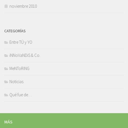
noviembre 2010
CATEGORÍAS
Entre TÚ y YO
iNNoVaNDiS & Co.
MeNToRiNG
Noticias
Qué fue de…
MÁS