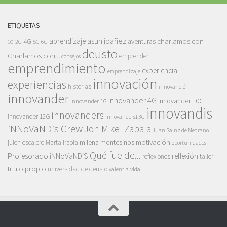
ETIQUETAS
asun ibañez
4G
aprendizaje
charlamos con
aventuras
5G
2G
6G
1G
deusto
Charlamos con...
emprender
consejos
emprendimiento
experiencia
emprendizaje
innovación
experiencias
historias
innovanción
innovander
innovander 4G
innovander 10G
innovander 1G
innovandis
innovanders
innovander 12G
innovanders13G
iNNoVaNDis Crew
Jon Mikel Zabala
Juan Sainz de Medrano
motivación
milena montesinos
julen escalero
Marta Iraola
oportunidades
Qué fue de...
Profesorado iNNoVaNDiS
reflexión
reflexiones
taller
titulo propio
universidad de deusto
vida
valentía