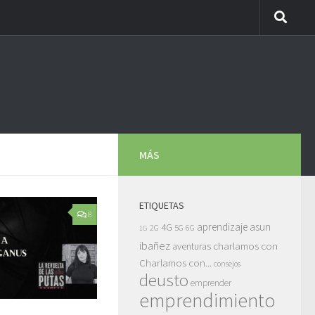
MÁS
ETIQUETAS
8
asun
4G
aprendizaje
5G
2G
6G
1G
ibañez
charlamos con
aventuras
Charlamos con...
consejos
deusto
emprender
emprendimiento