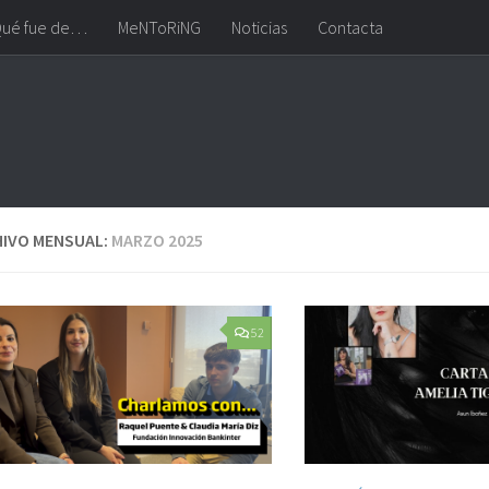
ué fue de…
MeNToRiNG
Noticias
Contacta
IVO MENSUAL:
MARZO 2025
52