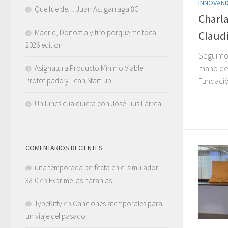
INNOVAND
Qué fue de… Juan Astigarraga 8G
Charl
Madrid, Donostia y tiro porque me toca:
Claudi
2026 edition
Seguimos
Asignatura Producto Mínimo Viable:
mano de 
Prototipado y Lean Start-up
Fundació
Un lunes cualquiera con José Luis Larrea
COMENTARIOS RECIENTES
una temporada perfecta en el simulador
38-0
en
Exprime las naranjas
TypeKitty
en
Canciones atemporales para
un viaje del pasado