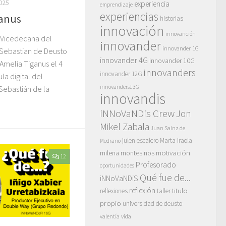
025
experiencia
emprendizaje
experiencias
ganus
historias
innovación
innovanción
 Vicedecana del
innovander
innovander 1G
Sebastian de Deusto
innovander 4G
innovander 10G
Amelia Tiganus el 4
innovanders
innovander 12G
la digital del
innovanders13G
ebastián de la
innovandis
iNNoVaNDis Crew
Jon
Mikel Zabala
Juan Sainz de
julen escalero
Marta Iraola
Medrano
motivación
milena montesinos
12
Profesorado
oportunidades
Qué fue de...
iNNoVaNDiS
reflexión
titulo
reflexiones
taller
propio
universidad de deusto
vida
valentía