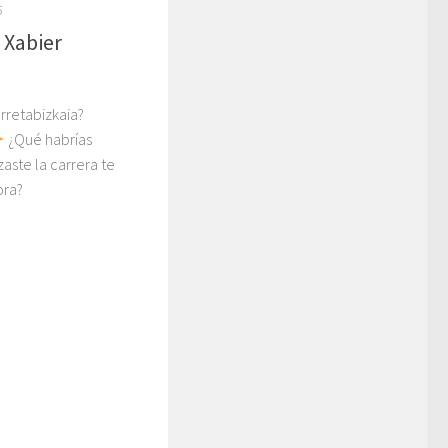
5
 Xabier
rretabizkaia?
¿Qué habrías
ste la carrera te
ora?