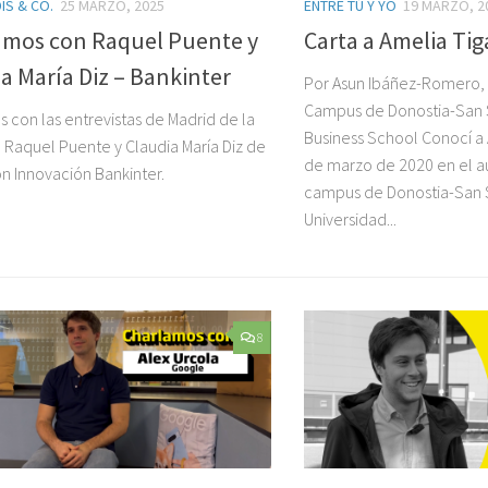
IS & CO.
25 MARZO, 2025
ENTRE TÚ Y YO
19 MARZO, 2
amos con Raquel Puente y
Carta a Amelia Ti
a María Diz – Bankinter
Por Asun Ibáñez-Romero,
Campus de Donostia-San 
 con las entrevistas de Madrid de la
Business School Conocí a 
Raquel Puente y Claudia María Diz de
de marzo de 2020 en el au
n Innovación Bankinter.
campus de Donostia-San S
Universidad...
8