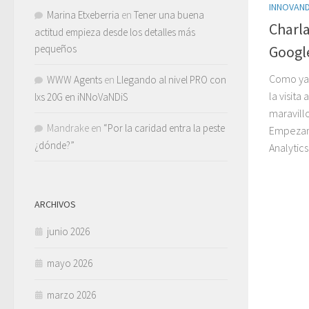
INNOVAND
Marina Etxeberria
en
Tener una buena
Charla
actitud empieza desde los detalles más
pequeños
Googl
Como ya 
WWW Agents
en
Llegando al nivel PRO con
la visita
lxs 20G en iNNoVaNDiS
maravill
Mandrake
en
“Por la caridad entra la peste
Empezamo
¿dónde?”
Analytic
ARCHIVOS
junio 2026
mayo 2026
marzo 2026