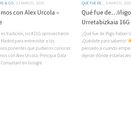
IS & CO.
12 MARZO, 2025
QUÉ FUE DE...
6 MARZO, 202
mos con Alex Urcola –
Qué fue de…Iñigo
e
Urretabizkaia 16G
es tradición, lxs #21G aprovecharon
¿Qué fue de Iñigo Xabier U
 a Madrid para entrevistar a los
¡Quédate para saberlo!
osos ponentes que pudieron conocer.
pensado si cuando empeza
s con Alex Urcola, Principal Data
dijeran dónde estarías ah
s Consultant en Google.