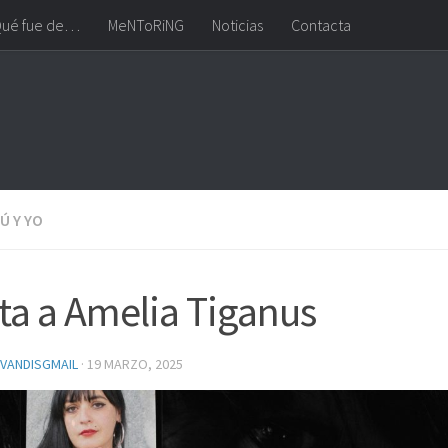
ué fue de…
MeNToRiNG
Noticias
Contacta
Ú Y YO
ta a Amelia Tiganus
VANDISGMAIL
·
19 MARZO, 2025