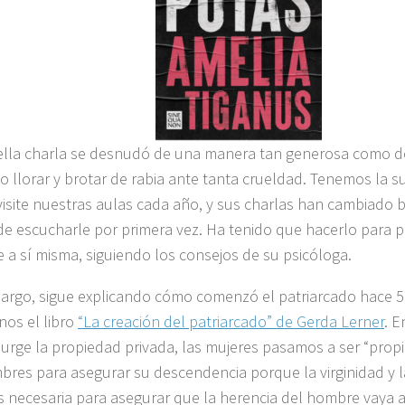
lla charla se desnudó de una manera tan generosa como d
o llorar y brotar de rabia ante tanta crueldad. Tenemos la s
visite nuestras aulas cada año, y sus charlas han cambiado
e escucharle por primera vez. Ha tenido que hacerlo para p
e a sí misma, siguiendo los consejos de su psicóloga.
argo, sigue explicando cómo comenzó el patriarcado hace 5
nos el libro
“La creación del patriarcado” de Gerda Lerner
. 
surge la propiedad privada, las mujeres pasamos a ser “prop
bres para asegurar su descendencia porque la virginidad y la
s necesaria para asegurar que la herencia del hombre vaya 