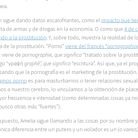
nea.
 sigue dando datos escalofriantes, como el
impacto que tie
nta de armas y de drogas en la economía. O como que
4 de 
ido a la prostitución
. Y, sobre todo, muestra la realidad de l
a de la prostitución. “Porno”
viene del francés “
pornographiq
z viene de
pornographie, que significa
“tratado sobre la prostit
ego “γραφή
graphḗ”, que significa
“escritura”. Así que, ya el pr
isando que la pornografía es el marketing de la prostitución
imos porno
es para masturbarnos o tener relaciones sexuale
os a nuestro cerebro, lo vinculamos a la obtención de place
or frecuencia e intensidad (como determinadas cosas ya n
 busco otras más “fuertes”).
supuesto, Amelia sigue llamando a las cosas por su nombre y 
nica diferencia entre un putero y un violador es un (o varios) 