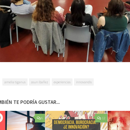
amelia tiganus
asun ibañez
experiencias
innovandis
BIÉN TE PODRÍA GUSTAR...
6
12