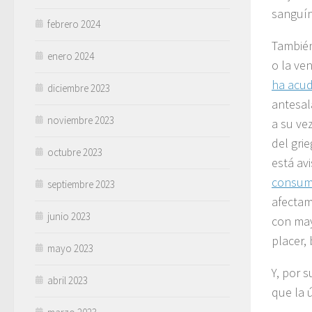
sanguí
febrero 2024
También
enero 2024
o la ve
ha acud
diciembre 2023
antesal
noviembre 2023
a su ve
del gri
octubre 2023
está av
consum
septiembre 2023
afectam
junio 2023
con may
placer,
mayo 2023
Y, por 
abril 2023
que la ú