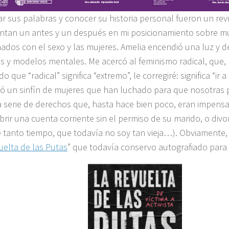
r sus palabras y conocer su historia personal fueron un revu
ntan un antes y un después en mi posicionamiento sobre 
nados con el sexo y las mujeres. Amelia encendió una luz y 
s y modelos mentales. Me acercó al feminismo radical, que, 
 que “radical” significa “extremo”, le corregiré: significa “ir a 
ó un sinfín de mujeres que han luchado para que nosotras
 serie de derechos que, hasta hace bien poco, eran impens
brir una cuenta corriente sin el permiso de su marido, o divor
 tanto tiempo, que todavía no soy tan vieja…). Obviamente,
uelta de las Putas
” que todavía conservo autografiado para m