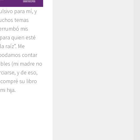
lsivo para mí, y
muchos temas
derrumbó mis
para quien esté
la raíz”. Me
 podamos contar
ables (mi madre no
ciarse, y de eso,
 compré su libro
i hija.