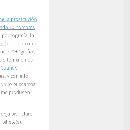
ne la prostitución
cada 10 hombres
a pornografía, la
ue
”,
concepto que
ución” + “grafía”,
opio término nos
.
Cuando
s, y con ello
r, y lo buscamos
o me producen
deja bien claro
billete(s).