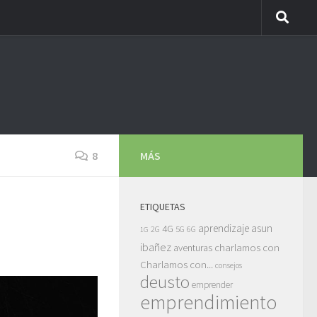
8
MÁS
ETIQUETAS
asun
4G
aprendizaje
5G
2G
6G
1G
ibañez
charlamos con
aventuras
Charlamos con...
consejos
deusto
emprender
emprendimiento