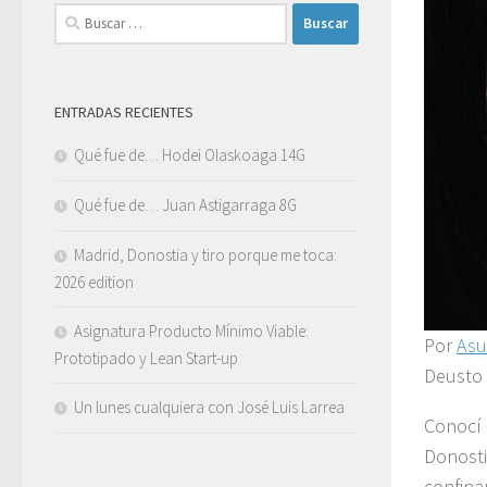
Buscar:
ENTRADAS RECIENTES
Qué fue de… Hodei Olaskoaga 14G
Qué fue de… Juan Astigarraga 8G
Madrid, Donostia y tiro porque me toca:
2026 edition
Asignatura Producto Mínimo Viable:
Por
Asu
Prototipado y Lean Start-up
Deusto 
Un lunes cualquiera con José Luis Larrea
Conocí
Donosti
confina