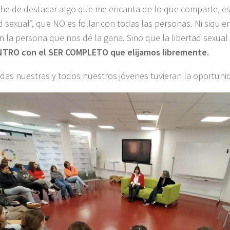
i he de destacar algo que me encanta de lo que comparte, es 
d sexual”, que NO es follar con todas las personas. Ni siquie
n la persona que nos dé la gana. Sino que la libertad sexua
TRO con el SER COMPLETO que elijamos libremente.
odas nuestras y todos nuestros jóvenes tuvieran la oportuni