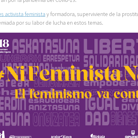
s activista feminista
y formadora, superviviente de la prostit
miada por su labor de lucha en estos temas.