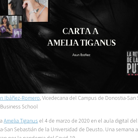
n Ibáñez-Romero
, Vicedecana del Campus de Donostia-San 
Business School
 a
Amelia Tiganus
el 4 de marzo de 2020 en el aula digital d
a-San Sebastián de la Universidad de Deusto. Una semana 
ran por la pandemia del Covid-19.