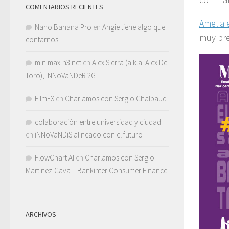
COMENTARIOS RECIENTES
Amelia e
Nano Banana Pro
en
Angie tiene algo que
muy pre
contarnos
minimax-h3.net
en
Alex Sierra (a.k.a. Alex Del
Toro), iNNoVaNDeR 2G
FilmFX
en
Charlamos con Sergio Chalbaud
colaboración entre universidad y ciudad
en
iNNoVaNDiS alineado con el futuro
FlowChart AI
en
Charlamos con Sergio
Martinez-Cava – Bankinter Consumer Finance
ARCHIVOS