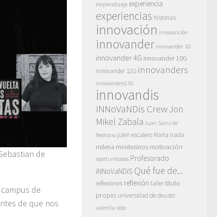
experiencia
emprendizaje
experiencias
historias
innovación
innovanción
innovander
innovander 1G
innovander 4G
innovander 10G
innovanders
innovander 12G
innovanders13G
innovandis
iNNoVaNDis Crew
Jon
Mikel Zabala
Juan Sainz de
julen escalero
Marta Iraola
Medrano
motivación
milena montesinos
Sebastian de
Profesorado
oportunidades
Qué fue de...
iNNoVaNDiS
reflexión
titulo
reflexiones
taller
el campus de
propio
universidad de deusto
antes de que nos
vida
valentía