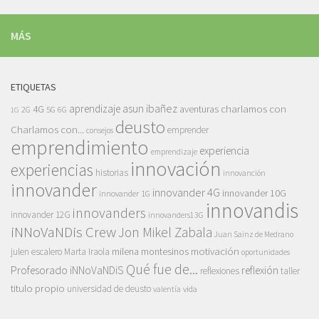
MÁS
ETIQUETAS
asun ibañez
4G
aprendizaje
charlamos con
aventuras
5G
2G
6G
1G
deusto
Charlamos con...
emprender
consejos
emprendimiento
experiencia
emprendizaje
innovación
experiencias
historias
innovanción
innovander
innovander 4G
innovander 10G
innovander 1G
innovandis
innovanders
innovander 12G
innovanders13G
iNNoVaNDis Crew
Jon Mikel Zabala
Juan Sainz de Medrano
motivación
milena montesinos
julen escalero
Marta Iraola
oportunidades
Qué fue de...
Profesorado iNNoVaNDiS
reflexión
reflexiones
taller
titulo propio
universidad de deusto
vida
valentía