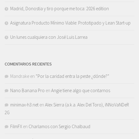
Madrid, Donostia y tiro porque me toca: 2026 edition
Asignatura Producto Mínimo Viable: Prototipado y Lean Start-up
Un lunes cualquiera con José Luis Larrea
COMENTARIOS RECIENTES
Mandrake
en
“Por la caridad entra la peste ¿dónde?”
Nano Banana Pro
en
Angie tiene algo que contarnos
minimax-h3.net
en
Alex Sierra (a.k.a. Alex Del Toro), iNNoVaNDeR
2G
FilmFX
en
Charlamos con Sergio Chalbaud