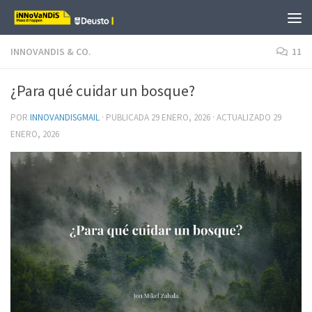
Saltar al contenido
INNOVANDIS & CO.
11
¿Para qué cuidar un bosque?
POR
INNOVANDISGMAIL
· PUBLICADA
29 ENERO, 2026
· ACTUALIZADO
29
ENERO, 2026