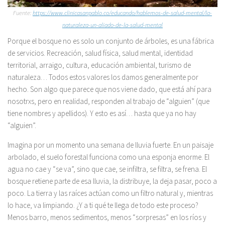
Fuente:
https://www.clinicasanpablo.co/educando/hablemos-de-salud-mental/la-
naturaleza-un-aliado-de-la-salud-mental
Porque el bosque no es solo un conjunto de árboles, es una fábrica
de servicios. Recreación, salud física, salud mental, identidad
territorial, arraigo, cultura, educación ambiental, turismo de
naturaleza… Todos estos valores los damos generalmente por
hecho. Son algo que parece que nos viene dado, que está ahí para
nosotrxs, pero en realidad, responden al trabajo de “alguien” (que
tiene nombres y apellidos). Y esto es así… hasta que ya no hay
“alguien”.
Imagina por un momento una semana de lluvia fuerte. En un paisaje
arbolado, el suelo forestal funciona como una esponja enorme. El
agua no cae y “se va”, sino que cae, se infiltra, se filtra, se frena. El
bosque retiene parte de esa lluvia, la distribuye, la deja pasar, poco a
poco. La tierra y las raíces actúan como un filtro natural y, mientras
lo hace, va limpiando. ¿Y a ti qué te llega de todo este proceso?
Menos barro, menos sedimentos, menos “sorpresas” en los ríos y