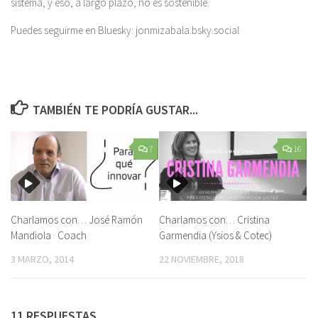
sistema, y eso, a largo plazo, no es sostenible.
Puedes seguirme en Bluesky: jonmizabala.bsky.social
TAMBIÉN TE PODRÍA GUSTAR...
7
16
Charlamos con… José Ramón
Charlamos con… Cristina
Mandiola · Coach
Garmendia (Ysios & Cotec)
3 MARZO, 2014
22 NOVIEMBRE, 2018
11 RESPUESTAS