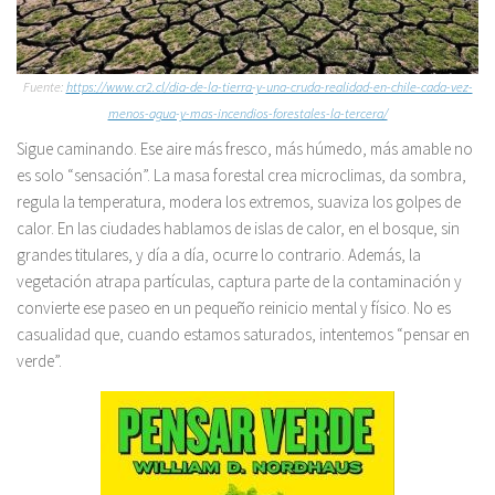
Fuente:
https://www.cr2.cl/dia-de-la-tierra-y-una-cruda-realidad-en-chile-cada-vez-
menos-agua-y-mas-incendios-forestales-la-tercera/
Sigue caminando. Ese aire más fresco, más húmedo, más amable no
es solo “sensación”. La masa forestal crea microclimas, da sombra,
regula la temperatura, modera los extremos, suaviza los golpes de
calor. En las ciudades hablamos de islas de calor, en el bosque, sin
grandes titulares, y día a día, ocurre lo contrario. Además, la
vegetación atrapa partículas, captura parte de la contaminación y
convierte ese paseo en un pequeño reinicio mental y físico. No es
casualidad que, cuando estamos saturados, intentemos “pensar en
verde”.