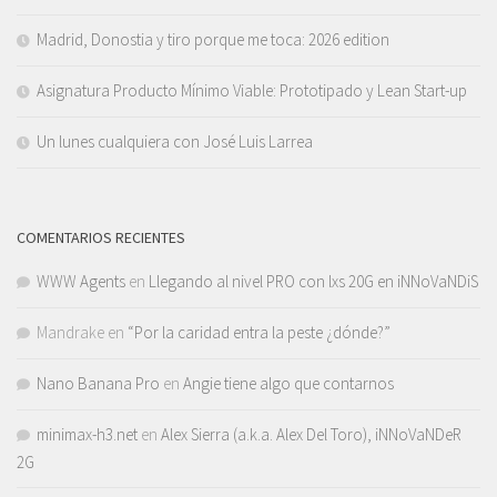
Madrid, Donostia y tiro porque me toca: 2026 edition
Asignatura Producto Mínimo Viable: Prototipado y Lean Start-up
Un lunes cualquiera con José Luis Larrea
COMENTARIOS RECIENTES
WWW Agents
en
Llegando al nivel PRO con lxs 20G en iNNoVaNDiS
Mandrake
en
“Por la caridad entra la peste ¿dónde?”
Nano Banana Pro
en
Angie tiene algo que contarnos
minimax-h3.net
en
Alex Sierra (a.k.a. Alex Del Toro), iNNoVaNDeR
2G