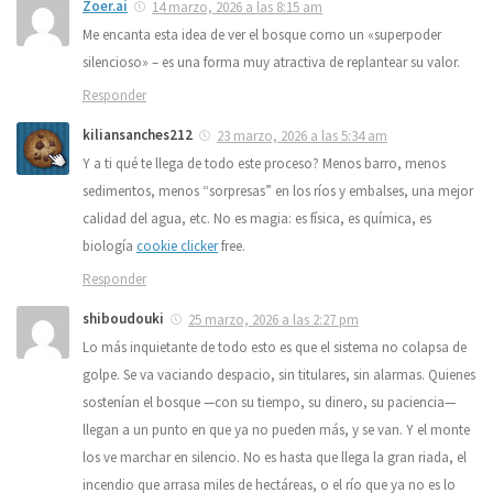
Zoer.ai
14 marzo, 2026 a las 8:15 am
Me encanta esta idea de ver el bosque como un «superpoder
silencioso» – es una forma muy atractiva de replantear su valor.
Responder
kiliansanches212
23 marzo, 2026 a las 5:34 am
Y a ti qué te llega de todo este proceso? Menos barro, menos
sedimentos, menos “sorpresas” en los ríos y embalses, una mejor
calidad del agua, etc. No es magia: es física, es química, es
biología
cookie clicker
free.
Responder
shiboudouki
25 marzo, 2026 a las 2:27 pm
Lo más inquietante de todo esto es que el sistema no colapsa de
golpe. Se va vaciando despacio, sin titulares, sin alarmas. Quienes
sostenían el bosque —con su tiempo, su dinero, su paciencia—
llegan a un punto en que ya no pueden más, y se van. Y el monte
los ve marchar en silencio. No es hasta que llega la gran riada, el
incendio que arrasa miles de hectáreas, o el río que ya no es lo