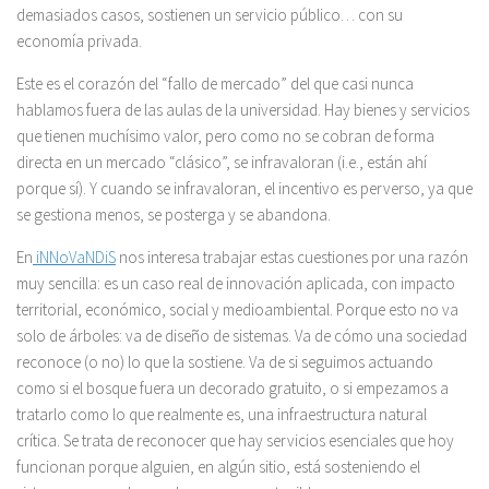
demasiados casos, sostienen un servicio público… con su
economía privada.
Este es el corazón del “fallo de mercado” del que casi nunca
hablamos fuera de las aulas de la universidad. Hay bienes y servicios
que tienen muchísimo valor, pero como no se cobran de forma
directa en un mercado “clásico”, se infravaloran (i.e., están ahí
porque sí). Y cuando se infravaloran, el incentivo es perverso, ya que
se gestiona menos, se posterga y se abandona.
En
iNNoVaNDiS
nos interesa trabajar estas cuestiones por una razón
muy sencilla: es un caso real de innovación aplicada, con impacto
territorial, económico, social y medioambiental. Porque esto no va
solo de árboles: va de diseño de sistemas. Va de cómo una sociedad
reconoce (o no) lo que la sostiene. Va de si seguimos actuando
como si el bosque fuera un decorado gratuito, o si empezamos a
tratarlo como lo que realmente es, una infraestructura natural
crítica. Se trata de reconocer que hay servicios esenciales que hoy
funcionan porque alguien, en algún sitio, está sosteniendo el