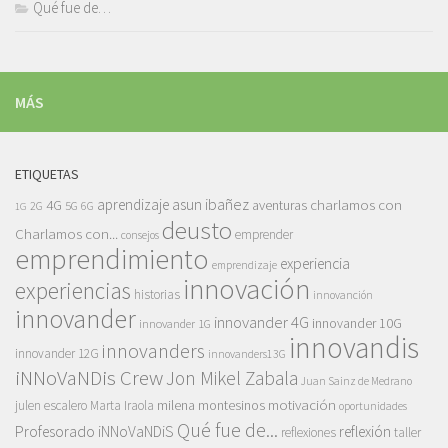
Qué fue de…
MÁS
ETIQUETAS
asun ibañez
4G
aprendizaje
charlamos con
aventuras
5G
2G
6G
1G
deusto
Charlamos con...
emprender
consejos
emprendimiento
experiencia
emprendizaje
innovación
experiencias
historias
innovanción
innovander
innovander 4G
innovander 10G
innovander 1G
innovandis
innovanders
innovander 12G
innovanders13G
iNNoVaNDis Crew
Jon Mikel Zabala
Juan Sainz de Medrano
motivación
milena montesinos
julen escalero
Marta Iraola
oportunidades
Qué fue de...
Profesorado iNNoVaNDiS
reflexión
reflexiones
taller