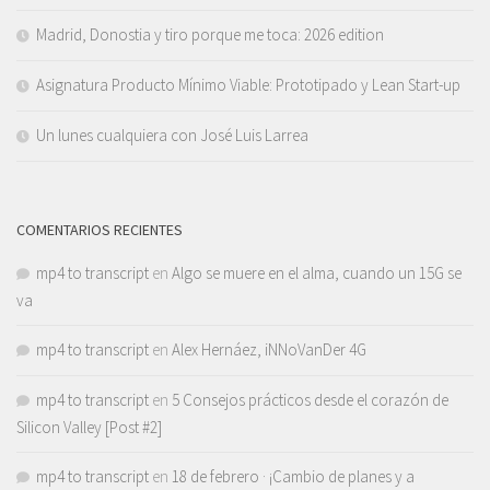
Madrid, Donostia y tiro porque me toca: 2026 edition
Asignatura Producto Mínimo Viable: Prototipado y Lean Start-up
Un lunes cualquiera con José Luis Larrea
COMENTARIOS RECIENTES
mp4 to transcript
en
Algo se muere en el alma, cuando un 15G se
va
mp4 to transcript
en
Alex Hernáez, iNNoVanDer 4G
mp4 to transcript
en
5 Consejos prácticos desde el corazón de
Silicon Valley [Post #2]
mp4 to transcript
en
18 de febrero · ¡Cambio de planes y a