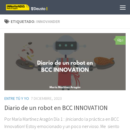
Saltar al contenido
ETIQUETADO:
INNOVANDER
8
ENTRE TÚ Y YO
7 DICIEMBRE, 2023
Diario de un robot en BCC INNOVATION
Por María Martínez Aragón Día 1 : ¡Iniciando la práctica en BCC
Innovation! Estoy emocionado y un poco nervioso. Me siento