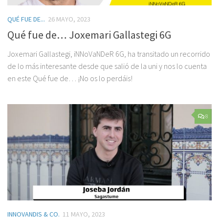
QUÉ FUE DE...
26 MAYO, 2023
Qué fue de… Joxemari Gallastegi 6G
Joxemari Gallastegi, iNNoVaNDeR 6G, ha transitado un recorrido
de lo más interesante desde que salió de la uni y nos lo cuenta
en este Qué fue de… ¡No os lo perdáis!
8
INNOVANDIS & CO.
11 MAYO, 2023