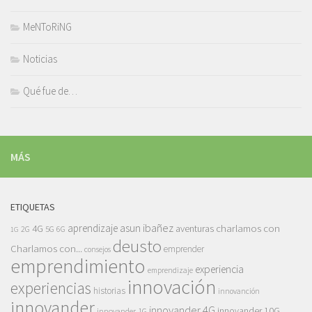
MeNToRiNG
Noticias
Qué fue de…
MÁS
ETIQUETAS
asun ibañez
4G
aprendizaje
charlamos con
aventuras
5G
2G
6G
1G
deusto
Charlamos con...
emprender
consejos
emprendimiento
experiencia
emprendizaje
innovación
experiencias
historias
innovanción
innovander
innovander 4G
innovander 10G
innovander 1G