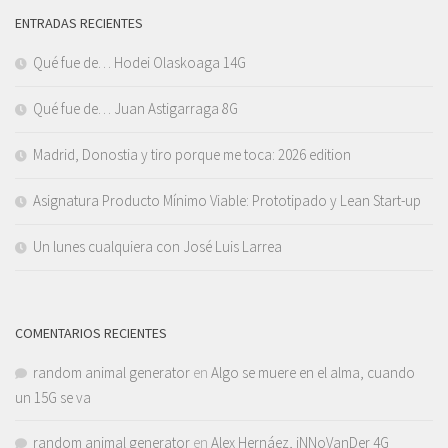
ENTRADAS RECIENTES
Qué fue de… Hodei Olaskoaga 14G
Qué fue de… Juan Astigarraga 8G
Madrid, Donostia y tiro porque me toca: 2026 edition
Asignatura Producto Mínimo Viable: Prototipado y Lean Start-up
Un lunes cualquiera con José Luis Larrea
COMENTARIOS RECIENTES
random animal generator
en
Algo se muere en el alma, cuando
un 15G se va
random animal generator
en
Alex Hernáez, iNNoVanDer 4G