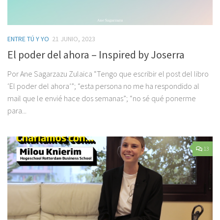
ENTRE TÚ Y YO
21 JUNIO, 2023
El poder del ahora – Inspired by Joserra
Por Ane Sagarzazu Zulaica “Tengo que escribir el post del libro
‘El poder del ahora’”; “esta persona no me ha respondido al
mail que le envié hace dos semanas”; “no sé qué ponerme
para...
13