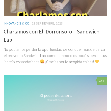
INNOVANDIS & CO.
28 SEPTIEMBRE, 2023
Charlamos con Eli Dorronsoro – Sandwich
Lab
No podíamos perder la oportunidad de conocer más de cerca
el proyecto Sandwich Lab como tampoco os podéis perder sus
increíbles sandwiches
¡Gracias por la acogida chicas!
13