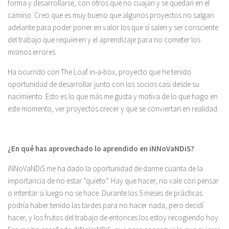
forma y desarrollarse, con otros que no cuajan y se quedan en el
camino. Creo que es muy bueno que algunos proyectos no salgan
adelante para poder poner en valor los que sí salen y ser consciente
del trabajo que requieren y el aprendizaje para no cometer los
mismos errores.
Ha ocurrido con The Loaf in-a-box, proyecto que he tenido
oportunidad de desarrollar junto con los socios casi desde su
nacimiento. Esto es lo que más me gusta y motiva de lo que hago en
este momento, ver proyectos crecer y que se conviertan en realidad.
¿En qué has aprovechado lo aprendido en iNNoVaNDiS?
iNNoVaNDiS me ha dado la oportunidad de darme cuanta de la
importancia de no estar “quieto”. Hay que hacer, no vale con pensar
o intentar si luego no se hace. Durante los 5 meses de prácticas
podría haber tenido las tardes para no hacer nada, pero decidí
hacer, y los frutos del trabajo de entonces los estoy recogiendo hoy.