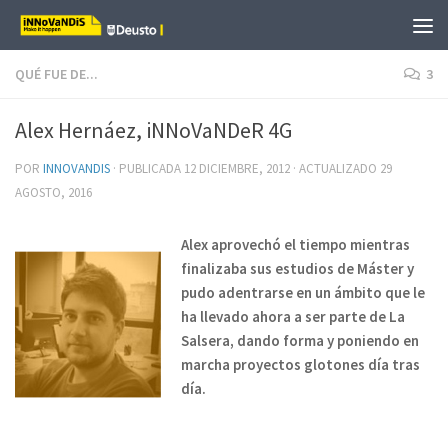
Saltar al contenido
QUÉ FUE DE...
3
Alex Hernáez, iNNoVaNDeR 4G
POR
INNOVANDIS
· PUBLICADA
12 DICIEMBRE, 2012
· ACTUALIZADO
29
AGOSTO, 2016
Alex aprovechó el tiempo mientras
finalizaba sus estudios de Máster y
pudo adentrarse en un ámbito que le
ha llevado ahora a ser parte de La
Salsera, dando forma y poniendo en
marcha proyectos glotones día tras
día.