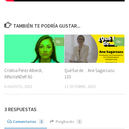
TAMBIÉN TE PODRÍA GUSTAR...
7
6
Cristina Pérez-Alberdi,
Qué fue de… Ane Sagarzazu
iNNoVaNDeR 6G
12G
6 AGOSTO, 2015
11 OCTUBRE, 2023
3 RESPUESTAS
Comentarios
3
Pingbacks
0