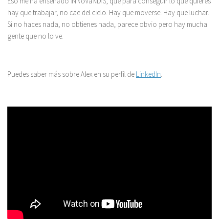
Eso me ha enseñado iNNoVaNDiS, que para conseguir lo que quieres
hay que trabajar, no cae del cielo. Hay que moverse. Hay que luchar.
Si no haces nada, no obtienes nada, parece obvio pero hay mucha
gente que no lo ve.
Puedes saber más sobre Alex en su perfil de
LinkedIn
.