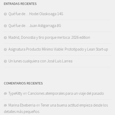
ENTRADAS RECIENTES
Qué fue de… Hodei Olaskoaga 14G
Qué fue de… Juan Astigarraga 8G
Madrid, Donostia y tiro porque me toca: 2026 edition
Asignatura Producto Mínimo Viable: Prototipado y Lean Start-up
Un lunes cualquiera con José Luis Larrea
COMENTARIOS RECIENTES
TypeKitty
en
Canciones atemporales para un viaje del pasado
Marina Etxeberria
en
Tener una buena actitud empieza desde los
detalles más pequeños