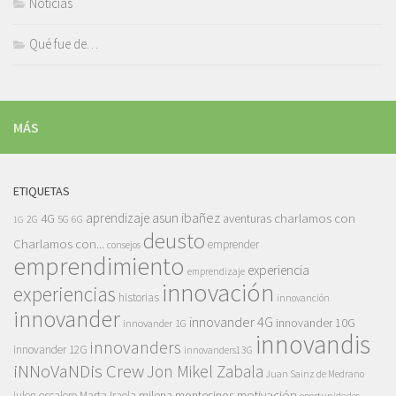
Noticias
Qué fue de…
MÁS
ETIQUETAS
asun ibañez
4G
aprendizaje
charlamos con
aventuras
5G
2G
6G
1G
deusto
Charlamos con...
emprender
consejos
emprendimiento
experiencia
emprendizaje
innovación
experiencias
historias
innovanción
innovander
innovander 4G
innovander 10G
innovander 1G
innovandis
innovanders
innovander 12G
innovanders13G
iNNoVaNDis Crew
Jon Mikel Zabala
Juan Sainz de Medrano
motivación
milena montesinos
julen escalero
Marta Iraola