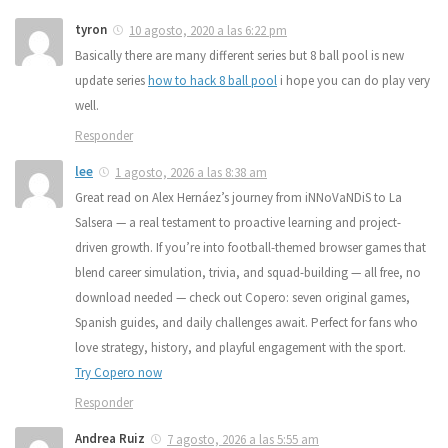
tyron
10 agosto, 2020 a las 6:22 pm
Basically there are many different series but 8 ball pool is new
update series
how to hack 8 ball pool
i hope you can do play very
well.
Responder
lee
1 agosto, 2026 a las 8:38 am
Great read on Alex Hernáez’s journey from iNNoVaNDiS to La
Salsera — a real testament to proactive learning and project-
driven growth. If you’re into football-themed browser games that
blend career simulation, trivia, and squad-building — all free, no
download needed — check out Copero: seven original games,
Spanish guides, and daily challenges await. Perfect for fans who
love strategy, history, and playful engagement with the sport.
Try Copero now
Responder
Andrea Ruiz
7 agosto, 2026 a las 5:55 am