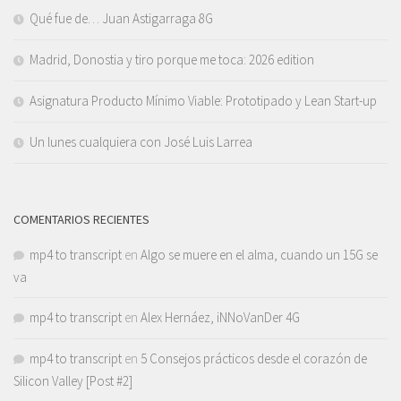
Qué fue de… Juan Astigarraga 8G
Madrid, Donostia y tiro porque me toca: 2026 edition
Asignatura Producto Mínimo Viable: Prototipado y Lean Start-up
Un lunes cualquiera con José Luis Larrea
COMENTARIOS RECIENTES
mp4 to transcript
en
Algo se muere en el alma, cuando un 15G se
va
mp4 to transcript
en
Alex Hernáez, iNNoVanDer 4G
mp4 to transcript
en
5 Consejos prácticos desde el corazón de
Silicon Valley [Post #2]