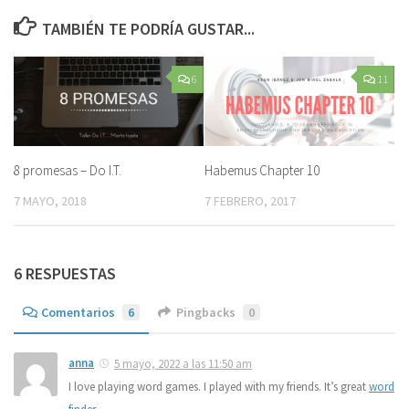
TAMBIÉN TE PODRÍA GUSTAR...
6
11
8 promesas – Do I.T.
Habemus Chapter 10
7 MAYO, 2018
7 FEBRERO, 2017
6 RESPUESTAS
Comentarios
6
Pingbacks
0
anna
5 mayo, 2022 a las 11:50 am
I love playing word games. I played with my friends. It’s great
word