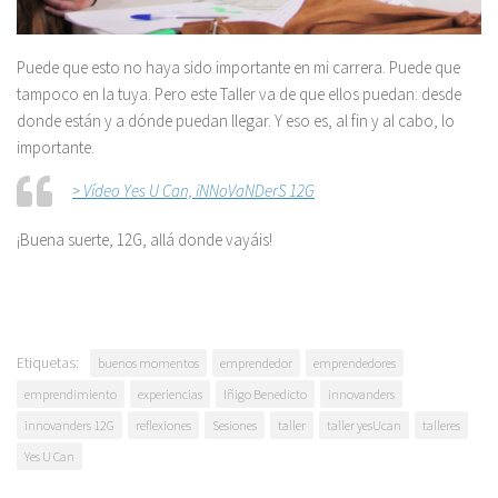
Puede que esto no haya sido importante en mi carrera. Puede que
tampoco en la tuya. Pero este Taller va de que ellos puedan: desde
donde están y a dónde puedan llegar. Y eso es, al fin y al cabo, lo
importante.
> Vídeo Yes U Can, iNNoVaNDerS 12G
¡Buena suerte, 12G, allá donde vayáis!
Etiquetas:
buenos momentos
emprendedor
emprendedores
emprendimiento
experiencias
Iñigo Benedicto
innovanders
innovanders 12G
reflexiones
Sesiones
taller
taller yesUcan
talleres
Yes U Can