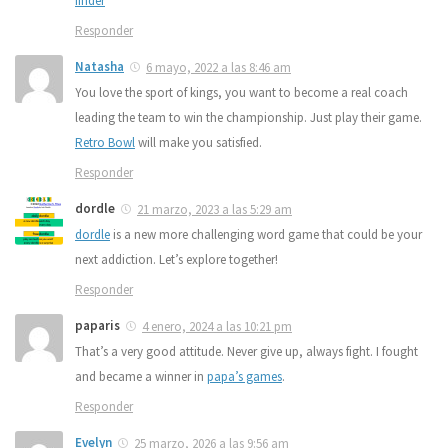
finder
Responder
Natasha
6 mayo, 2022 a las 8:46 am
You love the sport of kings, you want to become a real coach
leading the team to win the championship. Just play their game.
Retro Bowl
will make you satisfied.
Responder
dordle
21 marzo, 2023 a las 5:29 am
dordle
is a new more challenging word game that could be your
next addiction. Let’s explore together!
Responder
paparis
4 enero, 2024 a las 10:21 pm
That’s a very good attitude. Never give up, always fight. I fought
and became a winner in
papa’s games
.
Responder
Evelyn
25 marzo, 2026 a las 9:56 am