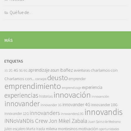
Qué fue de…
MÁS
ETIQUETAS
asun ibañez
4G
aprendizaje
charlamos con
aventuras
5G
2G
6G
1G
deusto
Charlamos con...
emprender
consejos
emprendimiento
experiencia
emprendizaje
innovación
experiencias
historias
innovanción
innovander
innovander 4G
innovander 10G
innovander 1G
innovandis
innovanders
innovander 12G
innovanders13G
iNNoVaNDis Crew
Jon Mikel Zabala
Juan Sainz de Medrano
motivación
milena montesinos
julen escalero
Marta Iraola
oportunidades