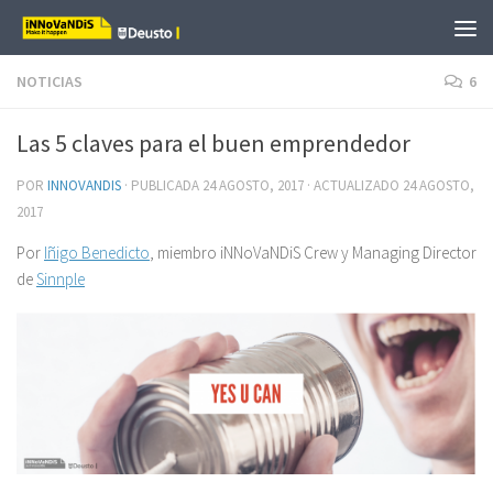
Saltar al contenido
NOTICIAS
6
Las 5 claves para el buen emprendedor
POR
INNOVANDIS
· PUBLICADA
24 AGOSTO, 2017
· ACTUALIZADO
24 AGOSTO,
2017
Por
Iñigo Benedicto
, miembro iNNoVaNDiS Crew y Managing Director
de
Sinnple