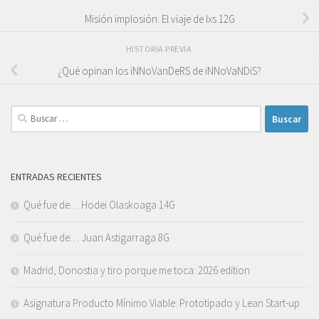
Misión implosión: El viaje de lxs 12G
HISTORIA PREVIA
¿Qué opinan los iNNoVanDeRS de iNNoVaNDiS?
Buscar:
ENTRADAS RECIENTES
Qué fue de… Hodei Olaskoaga 14G
Qué fue de… Juan Astigarraga 8G
Madrid, Donostia y tiro porque me toca: 2026 edition
Asignatura Producto Mínimo Viable: Prototipado y Lean Start-up