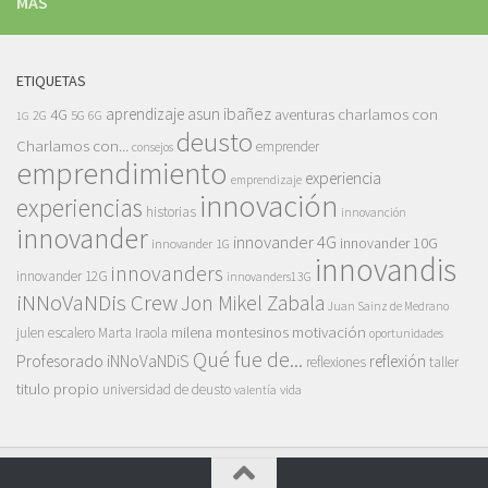
MÁS
ETIQUETAS
asun ibañez
4G
aprendizaje
charlamos con
aventuras
5G
2G
6G
1G
deusto
Charlamos con...
emprender
consejos
emprendimiento
experiencia
emprendizaje
innovación
experiencias
historias
innovanción
innovander
innovander 4G
innovander 10G
innovander 1G
innovandis
innovanders
innovander 12G
innovanders13G
iNNoVaNDis Crew
Jon Mikel Zabala
Juan Sainz de Medrano
motivación
milena montesinos
julen escalero
Marta Iraola
oportunidades
Qué fue de...
Profesorado iNNoVaNDiS
reflexión
reflexiones
taller
titulo propio
universidad de deusto
vida
valentía