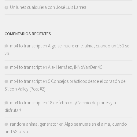
Un lunes cualquiera con José Luis Larrea
COMENTARIOS RECIENTES
mp4 to transcript
en
Algo se muere en el alma, cuando un 15G se
va
mp4 to transcript
en
Alex Hernáez, iNNoVanDer 4G
mp4 to transcript
en
5 Consejos prácticos desde el corazón de
Silicon Valley [Post #2]
mp4 to transcript
en
18 de febrero · ¡Cambio de planes y a
disfrutar!
random animal generator
en
Algo se muere en el alma, cuando
un 15G se va