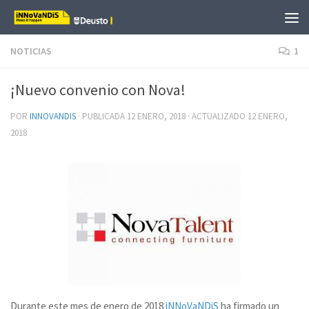
Saltar al contenido
NOTICIAS
1
¡Nuevo convenio con Nova!
POR
INNOVANDIS
· PUBLICADA
12 ENERO, 2018
· ACTUALIZADO
12 ENERO,
2018
Durante este mes de enero de 2018
iNNoVaNDiS
ha firmado un