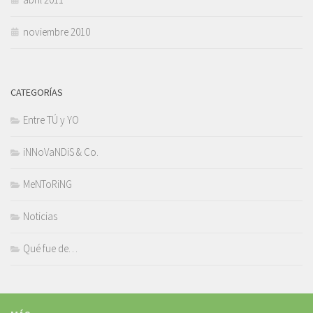
noviembre 2010
CATEGORÍAS
Entre TÚ y YO
iNNoVaNDiS & Co.
MeNToRiNG
Noticias
Qué fue de…