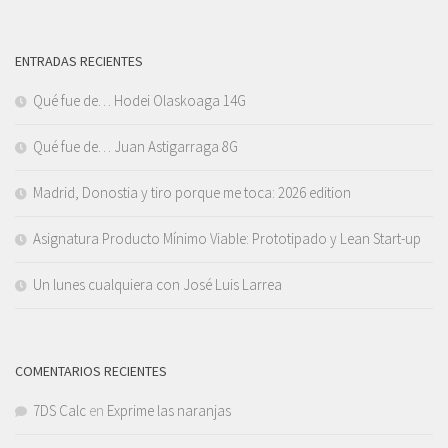
ENTRADAS RECIENTES
Qué fue de… Hodei Olaskoaga 14G
Qué fue de… Juan Astigarraga 8G
Madrid, Donostia y tiro porque me toca: 2026 edition
Asignatura Producto Mínimo Viable: Prototipado y Lean Start-up
Un lunes cualquiera con José Luis Larrea
COMENTARIOS RECIENTES
7DS Calc
en
Exprime las naranjas