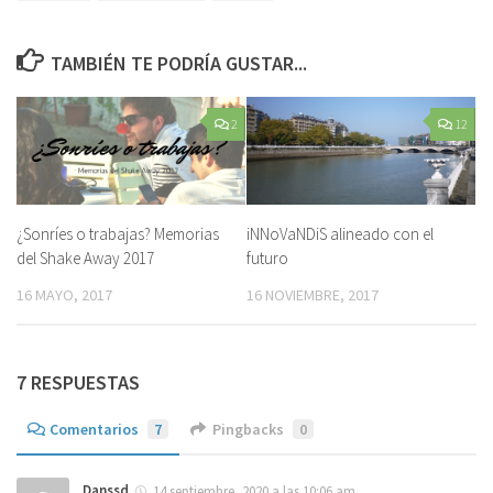
TAMBIÉN TE PODRÍA GUSTAR...
2
12
¿Sonríes o trabajas? Memorias
iNNoVaNDiS alineado con el
del Shake Away 2017
futuro
16 MAYO, 2017
16 NOVIEMBRE, 2017
7 RESPUESTAS
Comentarios
7
Pingbacks
0
Danssd
14 septiembre, 2020 a las 10:06 am