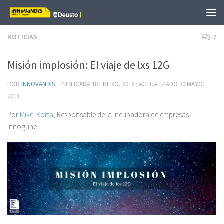
Saltar al contenido
NOTICIAS
7
Misión implosión: El viaje de lxs 12G
POR
INNOVANDIS
· PUBLICADA
18 ENERO, 2018
· ACTUALIZADO
30 MAYO,
2018
Por
Mikel Korta
, Responsable de la incubadora de empresas
Innogune.