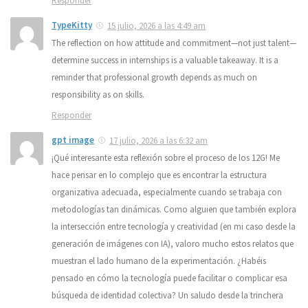
Responder
TypeKitty
15 julio, 2026 a las 4:49 am
The reflection on how attitude and commitment—not just talent—
determine success in internships is a valuable takeaway. It is a
reminder that professional growth depends as much on
responsibility as on skills.
Responder
gpt image
17 julio, 2026 a las 6:32 am
¡Qué interesante esta reflexión sobre el proceso de los 12G! Me
hace pensar en lo complejo que es encontrar la estructura
organizativa adecuada, especialmente cuando se trabaja con
metodologías tan dinámicas. Como alguien que también explora
la intersección entre tecnología y creatividad (en mi caso desde la
generación de imágenes con IA), valoro mucho estos relatos que
muestran el lado humano de la experimentación. ¿Habéis
pensado en cómo la tecnología puede facilitar o complicar esa
búsqueda de identidad colectiva? Un saludo desde la trinchera