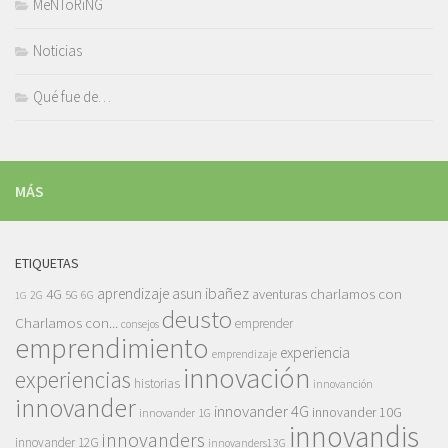
MeNToRiNG
Noticias
Qué fue de…
MÁS
ETIQUETAS
asun ibañez
4G
aprendizaje
charlamos con
aventuras
5G
2G
6G
1G
deusto
Charlamos con...
emprender
consejos
emprendimiento
experiencia
emprendizaje
innovación
experiencias
historias
innovanción
innovander
innovander 4G
innovander 10G
innovander 1G
innovandis
innovanders
innovander 12G
innovanders13G