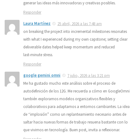
generar las ideas más innovadoras y creativas posibles.
Responder
Laura Martínez
25 abril, 2026 a las 7:48 am
on breaking the project into incremental milestones resonates
with what I experienced during my own capstone; setting clear
deliverable dates helped keep momentum and reduced
last‑minute stress.
Responder
google gemini omni
7 julio, 2026 a las 3:21 pm
Me ha gustado mucho este análisis sobre el proceso de
autodefinición de los 12G. Me recuerda a cómo en GoogleOmni
también exploramos modelos organizativos flexibles y
colaborativos para adaptarnos a entornos cambiantes. La idea
de “implosión” como un replanteamiento necesario antes de
saltar hacia nuevas formas de trabajo resuena bastante con lo
que vivimos en tecnología. Buen post, invita a reflexionar.