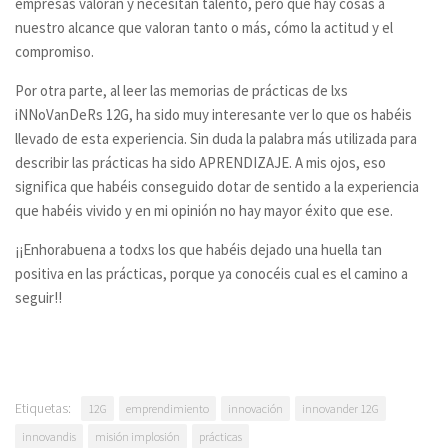
empresas valoran y necesitan talento, pero que hay cosas a
nuestro alcance que valoran tanto o más, cómo la actitud y el
compromiso.
Por otra parte, al leer las memorias de prácticas de lxs
iNNoVanDeRs 12G,
ha sido muy interesante ver lo que os habéis
llevado de esta experiencia. Sin duda la palabra más utilizada para
describir las prácticas ha sido APRENDIZAJE. A mis ojos, eso
significa que habéis conseguido dotar de sentido a la experiencia
que habéis vivido y en mi opinión no hay mayor éxito que ese.
¡¡Enhorabuena a todxs los que habéis dejado una huella tan
positiva en las prácticas, porque ya conocéis cual es el camino a
seguir!!
Etiquetas:
12G
emprendimiento
innovación
innovander 12G
innovandis
misión implosión
prácticas