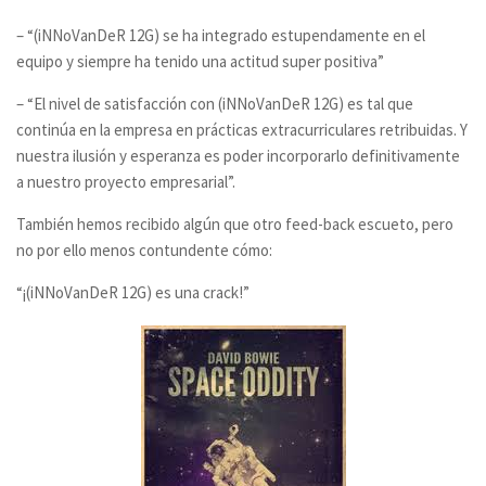
– “(
iNNoVanDeR
12G) s
e ha integrado estupendamente en el
equipo y siempre ha tenido una actitud super positiva”
– “
El nivel de satisfacción con (iNNoVanDeR 12G) es tal que
continúa en la empresa en prácticas extracurriculares retribuidas. Y
nuestra ilusión y esperanza es poder incorporarlo definitivamente
a nuestro proyecto empresarial”
.
También hemos recibido algún que otro
feed-back
escueto, pero
no por ello menos contundente cómo:
“¡(iNNoVanDeR 12G) es una crack!”