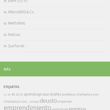
Entre TÚ y YO
iNNoVaNDiS & Co.
MeNToRiNG
Noticias
Qué fue de…
MÁS
ETIQUETAS
asun ibañez
4G
aprendizaje
charlamos con
aventuras
5G
2G
6G
1G
deusto
Charlamos con...
emprender
consejos
emprendimiento
experiencia
emprendizaje