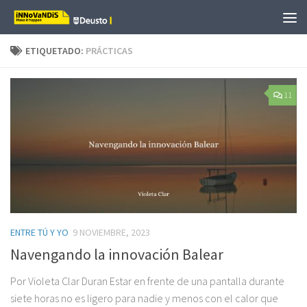
Saltar al contenido
ETIQUETADO:
PRÁCTICAS
11
ENTRE TÚ Y YO
9 NOVIEMBRE, 2023
Navengando la innovación Balear
Por Violeta Clar Duran Estar en frente de una pantalla durante
siete horas no es ligero para nadie y menos con el calor que