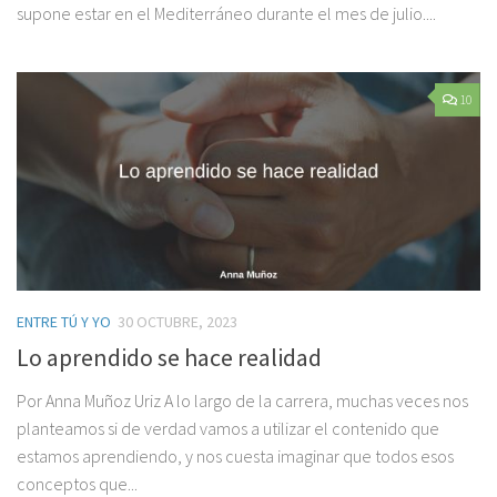
supone estar en el Mediterráneo durante el mes de julio....
10
ENTRE TÚ Y YO
30 OCTUBRE, 2023
Lo aprendido se hace realidad
Por Anna Muñoz Uriz A lo largo de la carrera, muchas veces nos
planteamos si de verdad vamos a utilizar el contenido que
estamos aprendiendo, y nos cuesta imaginar que todos esos
conceptos que...