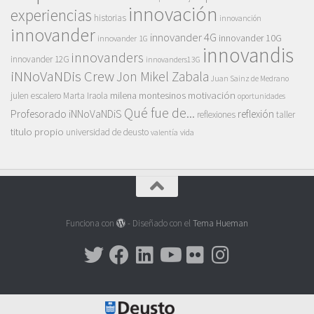
innovación
experiencias
historias
innovanción
innovander
innovander 4G
innovander 10G
innovander 1G
innovandis
innovanders
innovander 12G
innovanders13G
iNNoVaNDis Crew
Jon Mikel Zabala
Juan Sainz de Medrano
motivación
milena montesinos
julen escalero
Marta Iraola
oportunidades
Qué fue de...
Profesorado iNNoVaNDiS
reflexión
reflexiones
taller
titulo propio
universidad de deusto
vida
valentía
Funciona con
- Diseñado con el
Tema Hueman