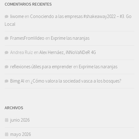
COMENTARIOS RECIENTES
liwome
en
Conociendo a las empresas #shakeaway2022 – #3. Go
Local
FramesFromVideo
en
Exprime las naranjas
Andrea Ruiz
en
Alex Hernáez, iNNoVaNDeR 4G
reflexiones útiles para emprender
en
Exprime las naranjas
Bimg AI
en
¿Cómo valora la sociedad vasca a los bosques?
ARCHIVOS
junio 2026
mayo 2026