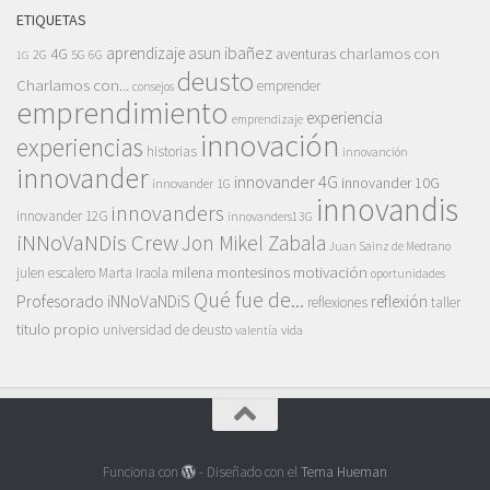
ETIQUETAS
asun ibañez
4G
aprendizaje
charlamos con
aventuras
5G
2G
6G
1G
deusto
Charlamos con...
emprender
consejos
emprendimiento
experiencia
emprendizaje
innovación
experiencias
historias
innovanción
innovander
innovander 4G
innovander 10G
innovander 1G
innovandis
innovanders
innovander 12G
innovanders13G
iNNoVaNDis Crew
Jon Mikel Zabala
Juan Sainz de Medrano
motivación
milena montesinos
julen escalero
Marta Iraola
oportunidades
Qué fue de...
Profesorado iNNoVaNDiS
reflexión
reflexiones
taller
titulo propio
universidad de deusto
vida
valentía
Funciona con
- Diseñado con el
Tema Hueman