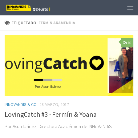
Saltar al contenido
ETIQUETADO:
FERMÍN ARAMENDIA
10
INNOVANDIS & CO.
28 MARZO, 2017
LovingCatch #3 · Fermín & Yoana
Por Asun Ibánez, Directora Académica de iNNoVaNDiS