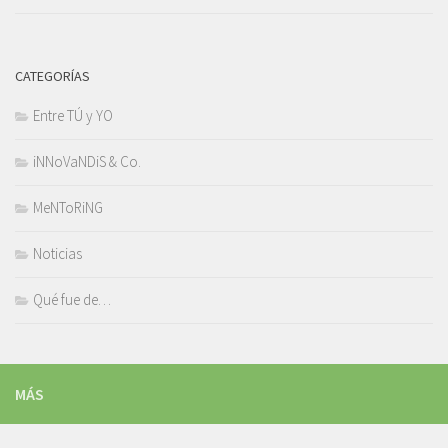
CATEGORÍAS
Entre TÚ y YO
iNNoVaNDiS & Co.
MeNToRiNG
Noticias
Qué fue de…
MÁS