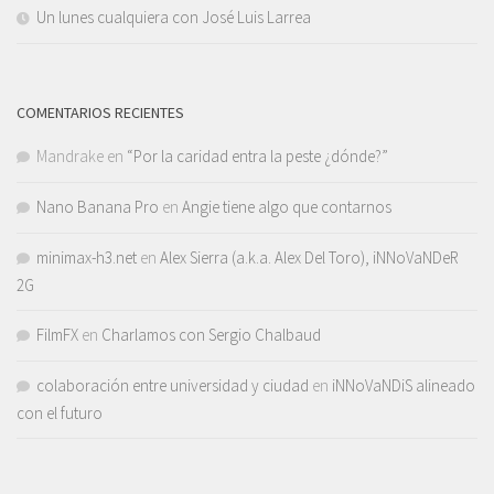
Un lunes cualquiera con José Luis Larrea
COMENTARIOS RECIENTES
Mandrake
en
“Por la caridad entra la peste ¿dónde?”
Nano Banana Pro
en
Angie tiene algo que contarnos
minimax-h3.net
en
Alex Sierra (a.k.a. Alex Del Toro), iNNoVaNDeR
2G
FilmFX
en
Charlamos con Sergio Chalbaud
colaboración entre universidad y ciudad
en
iNNoVaNDiS alineado
con el futuro