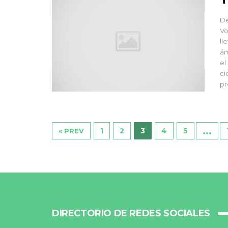
De
Vo
ll
ám
el
ci
pr
…
1
2
3
4
5
« PREV
DIRECTORIO DE REDES SOCIALES