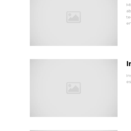
MI
ab
te
en
I
In
es