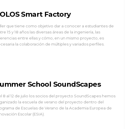
OLOS Smart Factory
ller que tiene como objetivo dar a conocer a estudiantes de
tre 15 y 18 años las diversas áreas de la ingeniería, las
ferencias entre ellas y cómo, en un mismo proyecto, es
cesaria la colaboración de múltiples y variados perfiles.
ummer School SoundScapes
l 8 al 12 de julio los socios del proyecto SoundScapes hemos
ganizado la escuela de verano del proyecto dentro del
ograma de Escuelas de Verano de la Academia Europea de
novación Escolar (ESIA).