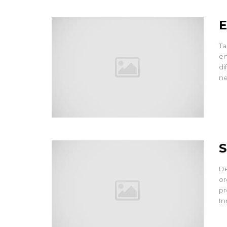
E
Ta
en
di
ne
S
De
or
pr
In