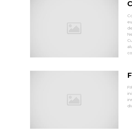
C
Co
eu
de
Ne
Cu
al
co
F
FI
in
in
di