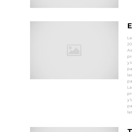
E
La
20
As
pr
y 
pa
la
pa
La
pr
y 
pa
la
T