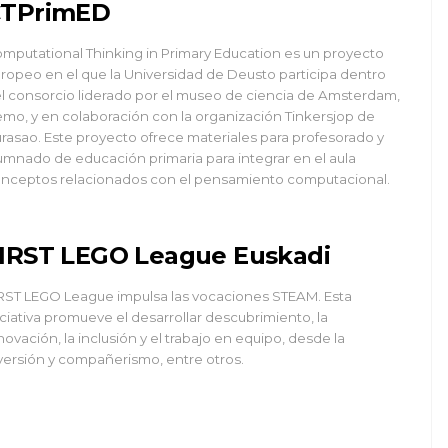
TPrimED
mputational Thinking in Primary Education es un proyecto
ropeo en el que la Universidad de Deusto participa dentro
l consorcio liderado por el museo de ciencia de Amsterdam,
mo, y en colaboración con la organización Tinkersjop de
rasao. Este proyecto ofrece materiales para profesorado y
umnado de educación primaria para integrar en el aula
nceptos relacionados con el pensamiento computacional.
IRST LEGO League Euskadi
RST LEGO League impulsa las vocaciones STEAM. Esta
iciativa promueve el desarrollar descubrimiento, la
novación, la inclusión y el trabajo en equipo, desde la
versión y compañerismo, entre otros.