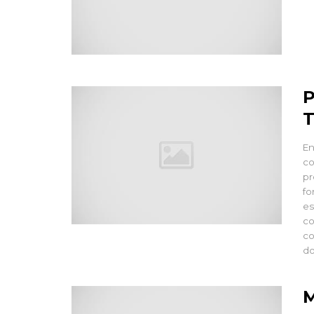
P
T
En
co
pr
fo
es
co
co
do
M