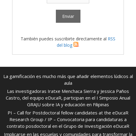
También puedes suscribirte directamente al
RSS
del blog
.
La gamificación es mucho más que añadir elementos lúdicos al
aula
Las investigadoras Iratxe Menchaca Sierra y Jessica Paños
Castro, del equipo eDucaR, participan en el I Simposio Anual
GRAJU sobre IA y educación en Filipinas
PI – Call for Postdoctoral fellow candidates at the eDucaR
Research Group / IP – Convocatoria para candidaturas a
contrato posdoctoral en el Grupo de Investigación eDucaR
Implicarse en las escuelas y comunidades para transformar la