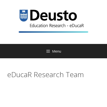
Skip
to
content
Menu
eDucaR Research Team