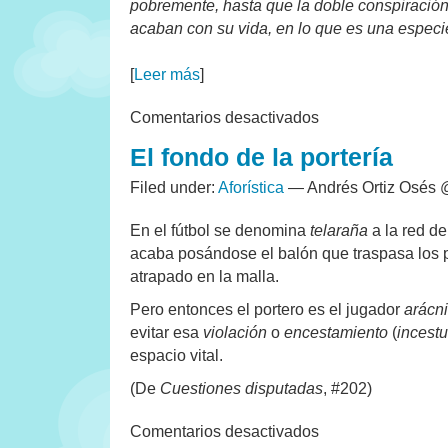
pobremente, hasta que la doble conspiración
acaban con su vida, en lo que es una especie
[
Leer más
]
en
Comentarios desactivados
Pregón
El fondo de la portería
de
las
Filed under:
Aforística
— Andrés Ortiz Osés 
Fiestas
de
Tardienta
En el fútbol se denomina
telaraña
a la red de
(2010)
acaba posándose el balón que traspasa los 
atrapado en la malla.
Pero entonces el portero es el jugador
arácn
evitar esa
violación
o
encestamiento
(
incest
espacio vital.
(De
Cuestiones disputadas
, #202)
en
Comentarios desactivados
El