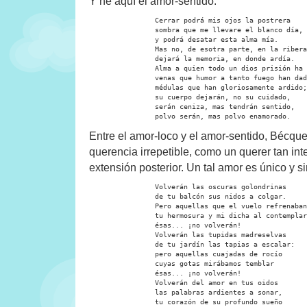
Y he aquí el amor-sentido:
		Cerrar podrá mis ojos la postrera

		sombra que me llevare el blanco día,

		y podrá desatar esta alma mía.

		Mas no, de esotra parte, en la ribera,

		dejará la memoria, en donde ardía.

		Alma a quien todo un dios prisión ha sido,

		venas que humor a tanto fuego han dado,

		médulas que han gloriosamente ardido;

		su cuerpo dejarán, no su cuidado,

		serán ceniza, mas tendrán sentido,

		polvo serán, mas polvo enamorado.
Entre el amor-loco y el amor-sentido, Bécqu
querencia irrepetible, como un querer tan in
extensión posterior. Un tal amor es único y 
		Volverán las oscuras golondrinas

		de tu balcón sus nidos a colgar.

		Pero aquellas que el vuelo refrenaban

		tu hermosura y mi dicha al contemplar

		ésas... ¡no volverán!

		Volverán las tupidas madreselvas

		de tu jardín las tapias a escalar:

		pero aquellas cuajadas de rocío

		cuyas gotas mirábamos temblar

		ésas... ¡no volverán!

		Volverán del amor en tus oidos

		las palabras ardientes a sonar,

		tu corazón de su profundo sueño
