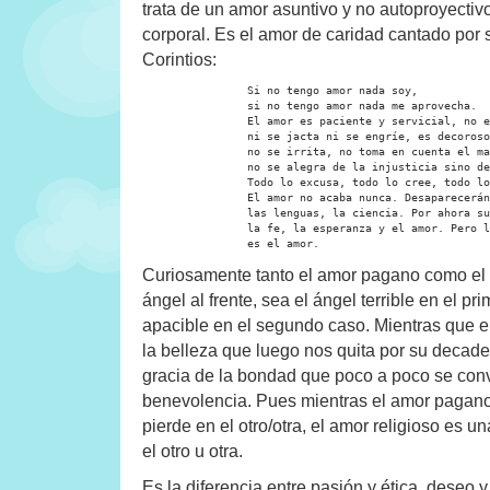
trata de un amor asuntivo y no autoproyectiv
corporal. Es el amor de caridad cantado por 
Corintios:
		Si no tengo amor nada soy,

		si no tengo amor nada me aprovecha.

		El amor es paciente y servicial, no es envidioso

		ni se jacta ni se engríe, es decoroso y no busca su interés,

		no se irrita, no toma en cuenta el mal,

		no se alegra de la injusticia sino de la verdad.

		Todo lo excusa, todo lo cree, todo lo espera, todo lo soporta.

		El amor no acaba nunca. Desaparecerán las profecías,

		las lenguas, la ciencia. Por ahora subsisten

		la fe, la esperanza y el amor. Pero la mayor de todas ellas

		es el amor.
Curiosamente tanto el amor pagano como el a
ángel al frente, sea el ángel terrible en el pr
apacible en el segundo caso. Mientras que el
la belleza que luego nos quita por su decade
gracia de la bondad que poco a poco se conv
benevolencia. Pues mientras el amor pagan
pierde en el otro/otra, el amor religioso es u
el otro u otra.
Es la diferencia entre pasión y ética, deseo y