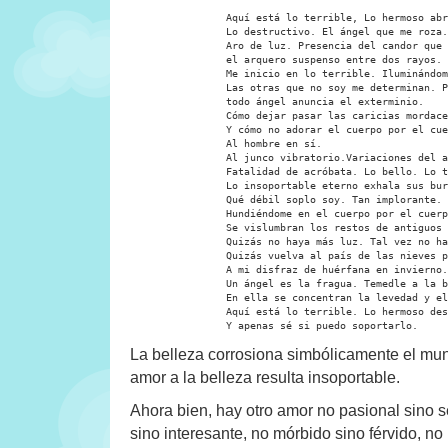
		Aquí está lo terrible, Lo hermoso abrumador.

		Lo destructivo. El ángel que me roza.

		Aro de luz. Presencia del candor que nos fulmina

		el arquero suspenso entre dos rayos. Soy infeliz. Mortal.

		Me inicio en lo terrible. Iluminándome.

		Las otras que no soy me determinan. Puesto que

		todo ángel anuncia el exterminio.

		Cómo dejar pasar las caricias mordaces de la lumbre.

		Y cómo no adorar el cuerpo por el cuerpo.

		Al hombre en sí.

		Al junco vibratorio.Variaciones del acto en que me elevo.

		Fatalidad de acróbata. Lo bello. Lo terrible.

		Lo insoportable eterno exhala sus burbujas.

		Qué débil soplo soy. Tan implorante.

		Hundiéndome en el cuerpo por el cuerpo.

		Se vislumbran los restos de antiguos esplendores.

		Quizás no haya más luz. Tal vez no habrá más fuego.

		Quizás vuelva al país de las nieves perpetuas.

		A mi disfraz de huérfana en invierno.

		Un ángel es la fragua. Temedle a la belleza.

		En ella se concentran la levedad y el peso.

		Aquí está lo terrible. Lo hermoso destructor.

		Y apenas sé si puedo soportarlo.
La belleza corrosiona simbólicamente el mun
amor a la belleza resulta insoportable.
Ahora bien, hay otro amor no pasional sino 
sino interesante, no mórbido sino férvido, no