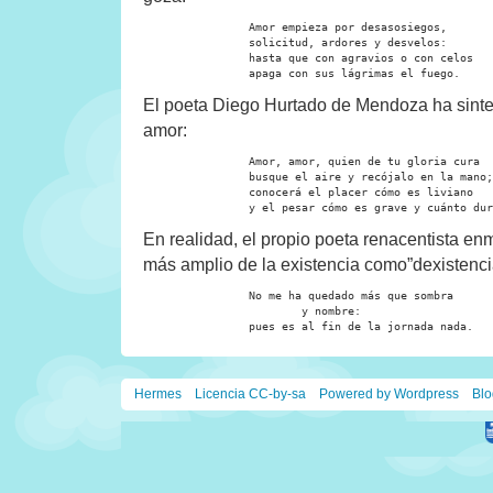
		Amor empieza por desasosiegos,

		solicitud, ardores y desvelos:

		hasta que con agravios o con celos

		apaga con sus lágrimas el fuego.
El poeta Diego Hurtado de Mendoza ha sinteti
amor:
		Amor, amor, quien de tu gloria cura

		busque el aire y recójalo en la mano;

		conocerá el placer cómo es liviano

		y el pesar cómo es grave y cuánto du
En realidad, el propio poeta renacentista en
más amplio de la existencia como”dexistenci
		No me ha quedado más que sombra

			y nombre:

		pues es al fin de la jornada nada.
Hermes
Licencia CC-by-sa
Powered by Wordpress
Blo