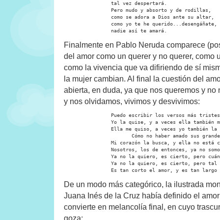
		tal vez despertará.

		Pero mudo y absorto y de rodillas,

		como se adora a Dios ante su altar,

		como yo te he querido...desengáñate,

		nadie así te amará.
Finalmente en Pablo Neruda comparece (po
del amor como un querer y no querer, como u
como la vivencia que va difiriendo de sí mi
la mujer cambian. Al final la cuestión del a
abierta, en duda, ya que nos queremos y n
y nos olvidamos, vivimos y desvivimos:
		Puedo escribir los versos más tristes esta noche.

		Yo la quise, y a veces ella también me quiso.

		Ella me quiso, a veces yo también la quería.

                       Cómo no haber amado sus grande
		Mi corazón la busca, y ella no está conmigo.

		Nosotros, los de entonces, ya no somos los mismos.

		Ya no la quiero, es cierto, pero cuánto la quise.

		Ya no la quiero, es cierto, pero tal vez la quiero.

		Es tan corto el amor, y es tan largo
De un modo más categórico, la ilustrada mo
Juana Inés de la Cruz había definido el amo
convierte en melancolía final, en cuyo trasc
goza: