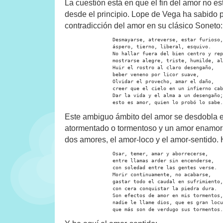
La cuestión está en que el fin del amor no est
desde el principio. Lope de Vega ha sabido
contradicción del amor en su clásico Soneto:
		Desmayarse, atreverse, estar furioso,

		áspero, tierno, liberal, esquivo.

		No hallar fuera del bien centro y reposo,

		mostrarse alegre, triste, humilde, altivo.

		Huir el rostro al claro desengaño,

		beber veneno por licor suave,

		Olvidar el provecho, amar el daño,

		creer que el cielo en un infierno cabe,

		Dar la vida y el alma a un desengaño;

		esto es amor, quien lo probó lo sabe.
Este ambiguo ámbito del amor se desdobla 
atormentado o tormentoso y un amor enamor
dos amores, el amor-loco y el amor-sentido. 
		Osar, temer, amar y aborrecerse,

		entre llamas arder sin encenderse,

		con soledad entre las gentes verse.

		Morir continuamente, no acabarse,

		gastar todo el caudal en sufrimiento,

		con cera conquistar la piedra dura.

		Son efectos de amor en mis tormentos,

		nadie le llame dios, que es gran locura,

		que más son de verdugo sus tormentos.