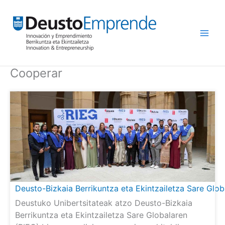
Ir
al
contenido
Cooperar
Deusto-Bizkaia Berrikuntza eta Ekintzailetza Sare Glo
Deustuko Unibertsitateak atzo Deusto-Bizkaia
Berrikuntza eta Ekintzailetza Sare Globalaren