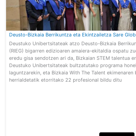
Deusto-Bizkaia Berrikuntza eta Ekintzailetza Sare Glo
Deustuko Unibertsitateak atzo Deusto-Bizkaia Berrikun
(RIEG) bigarren edizioaren amaiera-ekitaldia ospatu z
eredu gisa sendotzen ari da, Bizkaian STEM talentua er
Deustuko Unibertsitateak bultzatutako programa honek
laguntzarekin, eta Bizkaia With The Talent ekimenaren
herrialdetatik etorritako 22 profesional bildu ditu