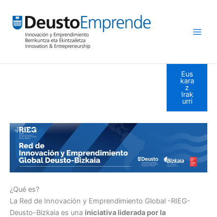
Ir
al
contenido
Eus
kara
z
Irak
urri
¿Qué es?
La Red de Innovación y Emprendimiento Global -RIEG-
Deusto-Bizkaia es una
iniciativa liderada por la