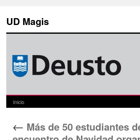
Saltar
al
UD Magis
contenido
Inicio
←
Más de 50 estudiantes de
encuentro de Navidad organ