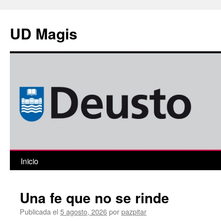
Saltar
al
UD Magis
contenido
Inicio
Una fe que no se rinde
Publicada el
5 agosto, 2026
por
pazpitar